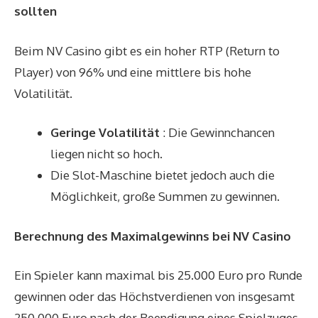
sollten
Beim NV Casino gibt es ein hoher RTP (Return to
Player) von 96% und eine mittlere bis hohe
Volatilität.
Geringe Volatilität
: Die Gewinnchancen
liegen nicht so hoch.
Die Slot-Maschine bietet jedoch auch die
Möglichkeit, große Summen zu gewinnen.
Berechnung des Maximalgewinns bei NV Casino
Ein Spieler kann maximal bis 25.000 Euro pro Runde
gewinnen oder das Höchstverdienen von insgesamt
250.000 Euro nach der Beendigung eines Spielzuges.