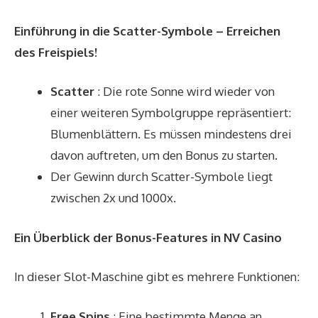
Einführung in die Scatter-Symbole – Erreichen
des Freispiels!
Scatter
: Die rote Sonne wird wieder von
einer weiteren Symbolgruppe repräsentiert:
Blumenblättern. Es müssen mindestens drei
davon auftreten, um den Bonus zu starten.
Der Gewinn durch Scatter-Symbole liegt
zwischen 2x und 1000x.
Ein Überblick der Bonus-Features in NV Casino
In dieser Slot-Maschine gibt es mehrere Funktionen:
Free Spins
: Eine bestimmte Menge an