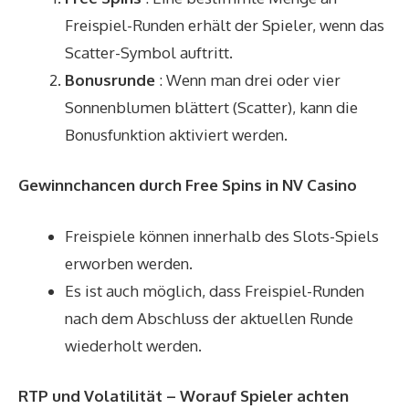
Freispiel-Runden erhält der Spieler, wenn das
Scatter-Symbol auftritt.
Bonusrunde
: Wenn man drei oder vier
Sonnenblumen blättert (Scatter), kann die
Bonusfunktion aktiviert werden.
Gewinnchancen durch Free Spins in NV Casino
Freispiele können innerhalb des Slots-Spiels
erworben werden.
Es ist auch möglich, dass Freispiel-Runden
nach dem Abschluss der aktuellen Runde
wiederholt werden.
RTP und Volatilität – Worauf Spieler achten