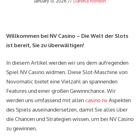
January 13, 2026
//
Daniela Rondon
Willkommen bei NV Casino – Die Welt der Slots
ist bereit, Sie zu überwältigen!
In diesem Artikel werden wir uns dem aufregenden
Spiel NV Casino widmen. Diese Slot-Maschine von
Novomatic bietet eine Vielzahl an spannenden
Features und einer großen Gewinnchance. Wir
werden uns umfassend mit allen
casino nv
Aspekten
des Spiels auseinandersetzen, damit Sie alles über
die Chancen und Strategien wissen, um bei NV Casino
zu gewinnen.