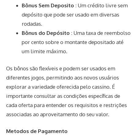
Bônus Sem Deposito
: Um crédito livre sem
depósito que pode ser usado em diversas
rodadas.
Bônus do Depósito
: Uma taxa de reembolso
por cento sobre o montante depositado até
um limite máximo.
Os bônos são flexíveis e podem ser usados em
diferentes jogos, permitindo aos novos usuários
explorar a variedade oferecida pelo cassino. É
importante consultar as condições específicas de
cada oferta para entender os requisitos e restrições
associadas ao aproveitamento do seu valor.
Metodos de Pagamento