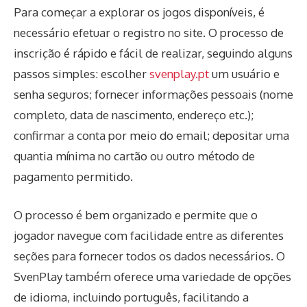
Para começar a explorar os jogos disponíveis, é
necessário efetuar o registro no site. O processo de
inscrição é rápido e fácil de realizar, seguindo alguns
passos simples: escolher
svenplay.pt
um usuário e
senha seguros; fornecer informações pessoais (nome
completo, data de nascimento, endereço etc.);
confirmar a conta por meio do email; depositar uma
quantia mínima no cartão ou outro método de
pagamento permitido.
O processo é bem organizado e permite que o
jogador navegue com facilidade entre as diferentes
seções para fornecer todos os dados necessários. O
SvenPlay também oferece uma variedade de opções
de idioma, incluindo português, facilitando a