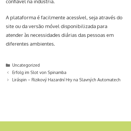
confiável na indústria.
A plataforma é facilmente acessível, seja através do
site ou da versão móvel disponibilizada para
atender às necessidades diárias das pessoas em
diferentes ambientes.
Categories
Uncategorized
Erfolg im Slot von Spinamba
Liráspin – Rizikový Hazardní Hry na Slavných Automatech