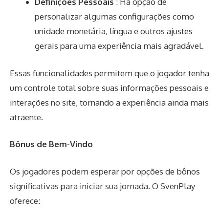
Definições Pessoais
: Há opção de
personalizar algumas configurações como
unidade monetária, língua e outros ajustes
gerais para uma experiência mais agradável.
Essas funcionalidades permitem que o jogador tenha
um controle total sobre suas informações pessoais e
interações no site, tornando a experiência ainda mais
atraente.
Bônus de Bem-Vindo
Os jogadores podem esperar por opções de bônos
significativas para iniciar sua jornada. O SvenPlay
oferece: