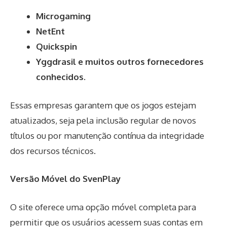
Microgaming
NetEnt
Quickspin
Yggdrasil e muitos outros fornecedores
conhecidos.
Essas empresas garantem que os jogos estejam
atualizados, seja pela inclusão regular de novos
títulos ou por manutenção contínua da integridade
dos recursos técnicos.
Versão Móvel do SvenPlay
O site oferece uma opção móvel completa para
permitir que os usuários acessem suas contas em