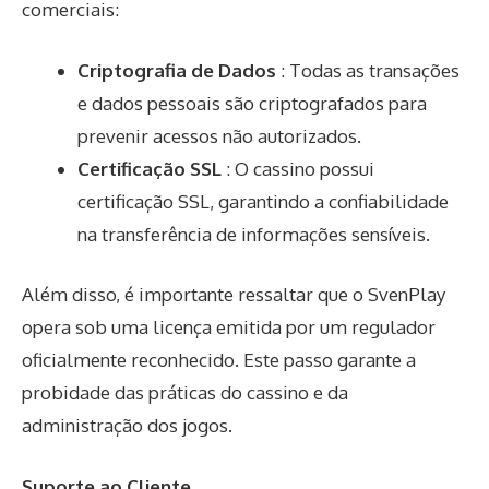
comerciais:
Criptografia de Dados
: Todas as transações
e dados pessoais são criptografados para
prevenir acessos não autorizados.
Certificação SSL
: O cassino possui
certificação SSL, garantindo a confiabilidade
na transferência de informações sensíveis.
Além disso, é importante ressaltar que o SvenPlay
opera sob uma licença emitida por um regulador
oficialmente reconhecido. Este passo garante a
probidade das práticas do cassino e da
administração dos jogos.
Suporte ao Cliente