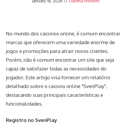
January 18, 2026
//
Daniela Rondon
No mundo dos cassinos online, é comum encontrar
marcas que oferecem uma variedade enorme de
jogos e promoções para atrair novos clientes.
Porém, não é comum encontrar um site que seja
capaz de satisfazer todas as necessidades do
jogador. Este artigo visa fornecer um relatório
detalhado sobre o cassino online "SvenPlay",
destacando suas principais características e
funcionalidades.
Registro no SvenPlay