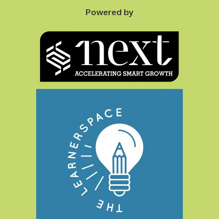
Powered by