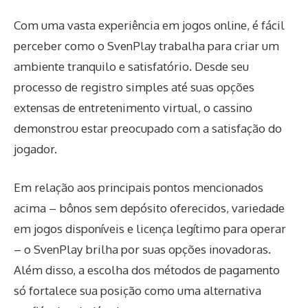
Com uma vasta experiência em jogos online, é fácil
perceber como o SvenPlay trabalha para criar um
ambiente tranquilo e satisfatório. Desde seu
processo de registro simples até suas opções
extensas de entretenimento virtual, o cassino
demonstrou estar preocupado com a satisfação do
jogador.
Em relação aos principais pontos mencionados
acima – bônos sem depósito oferecidos, variedade
em jogos disponíveis e licença legítimo para operar
– o SvenPlay brilha por suas opções inovadoras.
Além disso, a escolha dos métodos de pagamento
só fortalece sua posição como uma alternativa