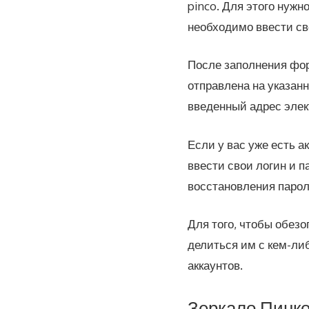
pinco. Для этого нужн
необходимо ввести сво
После заполнения фор
отправлена на указан
введенный адрес элек
Если у вас уже есть а
ввести свои логин и 
восстановления парол
Для того, чтобы обезо
делиться им с кем-либ
аккаунтов.
Зеркало Пинко