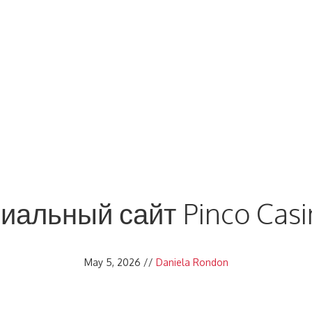
dership Accelerator
Advanced Design Institute
Oth
иальный сайт Pinco Casi
May 5, 2026
//
Daniela Rondon