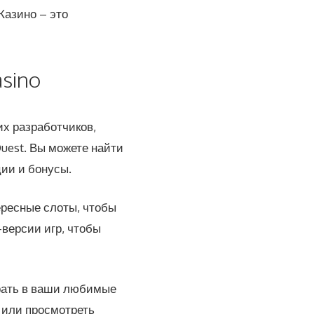
Казино – это
sino
их разработчиков,
Quest. Вы можете найти
ии и бонусы.
ересные слоты, чтобы
-версии игр, чтобы
грать в ваши любимые
 или просмотреть