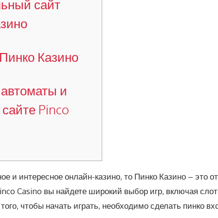
ьный сайт
азино
Пинко Казино
 автоматы и
 сайте Pinco
ое и интересное онлайн-казино, то Пинко Казино – это о
nco Casino вы найдете широкий выбор игр, включая слоты
того, чтобы начать играть, необходимо сделать пинко вх