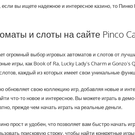
, если вы ищете надежное и интересное казино, то Пинко 
оматы и слоты на сайте Pinco Ca
ает огромный выбор игровых автоматов и слотов от лучш
ные игры, как Book of Ra, Lucky Lady’s Charm и Gonzo’s 
слотов, каждый из которых имеет свои уникальные функц
но обновляет свою коллекцию игр, добавляя новые и инт
айти что-то новое и интересное. Вы можете играть в демо
тно, прежде чем начать играть на реальные деньги.
зино прост и удобен, что позволяет вам быстро начать и
льзовать поисковую строку, чтобы найти конкретные игры