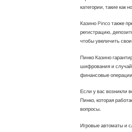
категории, такие как 
Казино Pinco также пр
регистрацию, депозит
чтобы увеличить свои
Пинко Казино гаранти
шифрования и случайн
финансовые операци
Если у вас возникли 
Пинко, которая работа
вопросы.
Игровые автоматы и 