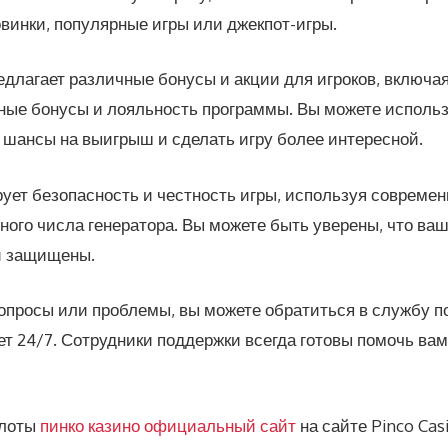
новинки, популярные игры или джекпот-игры.
едлагает различные бонусы и акции для игроков, включа
ные бонусы и лояльность программы. Вы можете использ
 шансы на выигрыш и сделать игру более интересной.
рует безопасность и честность игры, используя совреме
ого числа генератора. Вы можете быть уверены, что ва
и защищены.
вопросы или проблемы, вы можете обратиться в службу 
ет 24/7. Сотрудники поддержки всегда готовы помочь вам
слоты
пинко казино официальный сайт
на сайте Pinco Cas