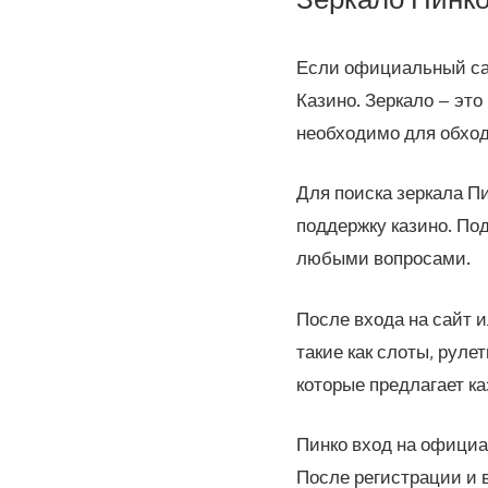
Если официальный сай
Казино. Зеркало – это
необходимо для обход
Для поиска зеркала П
поддержку казино. По
любыми вопросами.
После входа на сайт и
такие как слоты, руле
которые предлагает ка
Пинко вход на официал
После регистрации и 