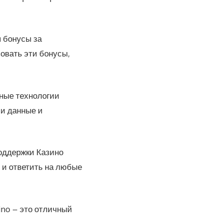
я бонусы за
овать эти бонусы,
нные технологии
ши данные и
поддержки Казино
 и ответить на любые
ino – это отличный