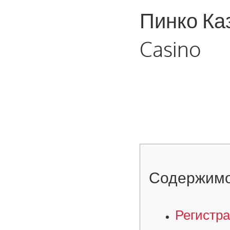
Пинко Ка
Casino
Содержим
Регистра