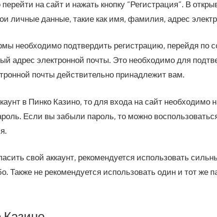
о перейти на сайт и нажать кнопку “Регистрация”. В отк
и личные данные, такие как имя, фамилия, адрес электр
мы необходимо подтвердить регистрацию, перейдя по сс
ный адрес электронной почты. Это необходимо для подтве
тронной почты действительно принадлежит вам.
ккаунт в Пинко Казино, то для входа на сайт необходимо н
пароль. Если вы забыли пароль, то можно воспользовать
я.
пасить свой аккаунт, рекомендуется использовать сильн
о. Также не рекомендуется использовать один и тот же 
 Казино