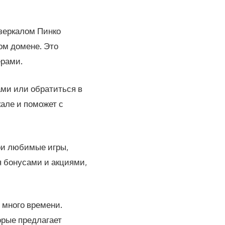
зеркалом Пинко
ом домене. Это
ерами.
ми или обратиться в
але и поможет с
вои любимые игры,
я бонусами и акциями,
 много времени.
орые предлагает