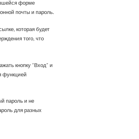
рывшейся форме
онной почты и пароль.
ылке, которая будет
рждения того, что
ажать кнопку “Вход” и
ся функцией
ый пароль и не
пароль для разных