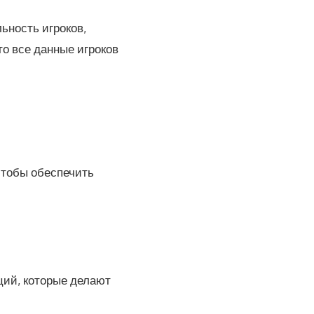
ьность игроков,
о все данные игроков
чтобы обеспечить
ий, которые делают