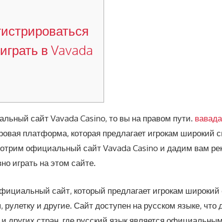
гистрироваться
 играть в Vavada
льный сайт Vavada Casino, то вы на правом пути.
вавада
овая платформа, которая предлагает игрокам широкий спе
отрим официальный сайт Vavada Casino и дадим вам ре
о играть на этом сайте.
официальный сайт, который предлагает игрокам широкий 
, рулетку и другие. Сайт доступен на русском языке, что
 и других стран, где русский язык является официальным