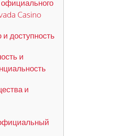
 официального
vada Casino
 и доступность
ость и
нциальность
ества и
 официальный