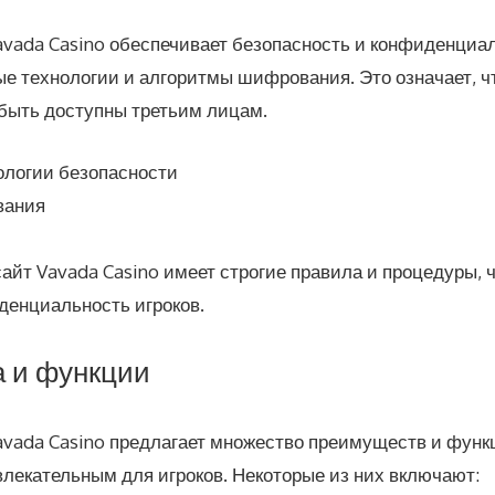
ada Casino обеспечивает безопасность и конфиденциал
е технологии и алгоритмы шифрования. Это означает, чт
быть доступны третьим лицам.
логии безопасности
вания
айт Vavada Casino имеет строгие правила и процедуры, 
денциальность игроков.
 и функции
ada Casino предлагает множество преимуществ и функц
влекательным для игроков. Некоторые из них включают: