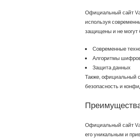
Официальный сайт Vav
используя современны
защищены и не могут 
Современные техно
Алгоритмы шифро
Защита данных
Также, официальный с
безопасность и конфи
Преимущества
Официальный сайт Vav
его уникальным и при