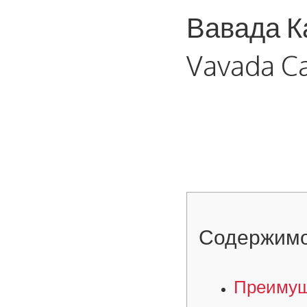
Вавада К
Vavada Ca
Содержим
Преимущ