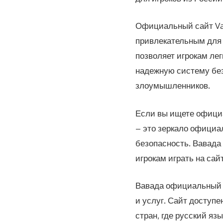
Официальный сайт Vav
привлекательным для 
позволяет игрокам лег
надежную систему без
злоумышленников.
Если вы ищете официа
– это зеркало официал
безопасность. Вавада 
игрокам играть на сай
Вавада официальный с
и услуг. Сайт доступе
стран, где русский я