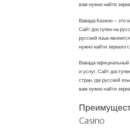
вам нужно найти зерка
Вавада Казино – это о
Сайт доступен на русс
русский язык являетс
нужно найти зеркало с
Вавада официальный с
и услуг. Сайт доступе
стран, где русский я
вам нужно найти зерка
Преимуществ
Casino