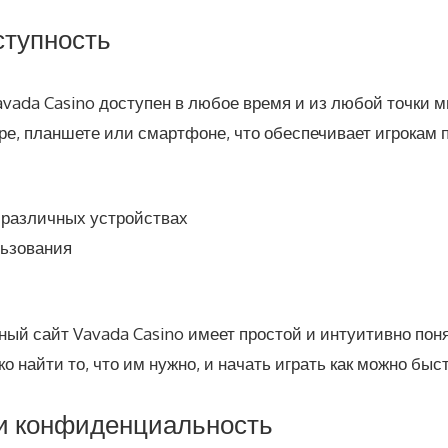
ступность
ada Casino доступен в любое время и из любой точки м
ре, планшете или смартфоне, что обеспечивает игрокам 
 различных устройствах
ьзования
ный сайт Vavada Casino имеет простой и интуитивно пон
о найти то, что им нужно, и начать играть как можно быс
 и конфиденциальность