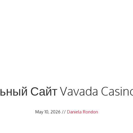
dership Accelerator
Advanced Design Institute
Oth
ный Сайт Vavada Casin
May 10, 2026
//
Daniela Rondon