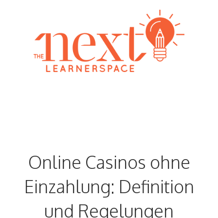
Skip
to
content
Menu
Online Casinos ohne
Einzahlung: Definition
und Regelungen