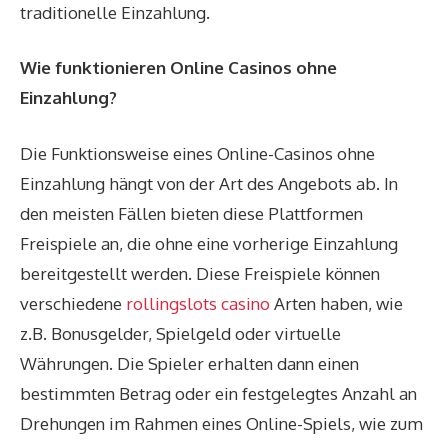
traditionelle Einzahlung.
Wie funktionieren Online Casinos ohne
Einzahlung?
Die Funktionsweise eines Online-Casinos ohne
Einzahlung hängt von der Art des Angebots ab. In
den meisten Fällen bieten diese Plattformen
Freispiele an, die ohne eine vorherige Einzahlung
bereitgestellt werden. Diese Freispiele können
verschiedene
rollingslots casino
Arten haben, wie
z.B. Bonusgelder, Spielgeld oder virtuelle
Währungen. Die Spieler erhalten dann einen
bestimmten Betrag oder ein festgelegtes Anzahl an
Drehungen im Rahmen eines Online-Spiels, wie zum