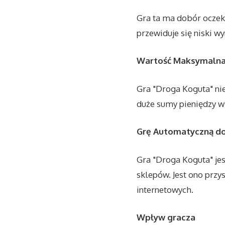
Gra ta ma dobór oczek
przewiduje się niski w
Wartość Maksymalna
Gra "Droga Koguta" ni
duże sumy pieniędzy w 
Grę Automatyczną do
Gra "Droga Koguta" jes
sklepów. Jest ono przy
internetowych.
Wpływ gracza