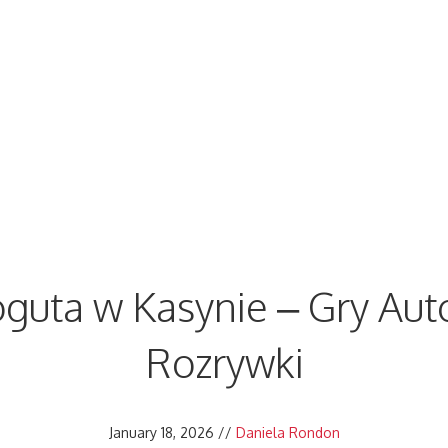
dership Accelerator
Advanced Design Institute
Oth
guta w Kasynie – Gry Au
Rozrywki
January 18, 2026
//
Daniela Rondon