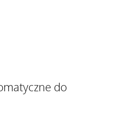
er Programs
Gallery
Us
FAQ
tomatyczne do