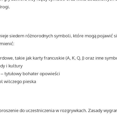
rogi.
ieje siedem różnorodnych symboli, które mogą pojawić się 
mienić:
owe, takie jak karty francuskie (A, K, Q, J) oraz inne sym
y i kultury
– tytułowy bohater opowieści
l wilczego pieska
proszenie do uczestniczenia w rozgrywkach. Zasady wygran