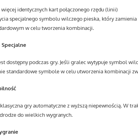
 więcej identycznych kart połączonego rzędu (linii)
cia specjalnego symbolu wilczego pieska, który zamienia
ardowym w celu tworzenia kombinacji.
e Specjalne
st dostępny podczas gry. Jeśli gralec wytypuje symbol wil
nie standardowe symbole w celu utworzenia kombinacji zwy
bilność
klasyczna gry automatyczne z wyższą niepewnością. W trak
a drodze do wielkich wygranych.
ygranie