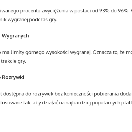
iwanego procentu zwyciężenia w postaci od 93% do 96%. 
ynik wygranej podczas gry.
 Wygranych
e ma limity górnego wysokości wygranej. Oznacza to, że 
trakcie gry.
 Rozrywki
t dostępna do rozrywek bez konieczności pobierania doda
stosowane tak, aby działać na najbardziej popularnych pla