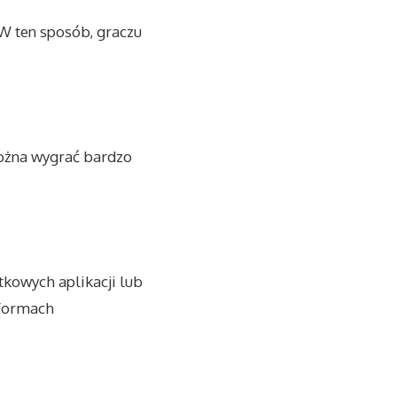
W ten sposób, graczu
można wygrać bardzo
tkowych aplikacji lub
tformach