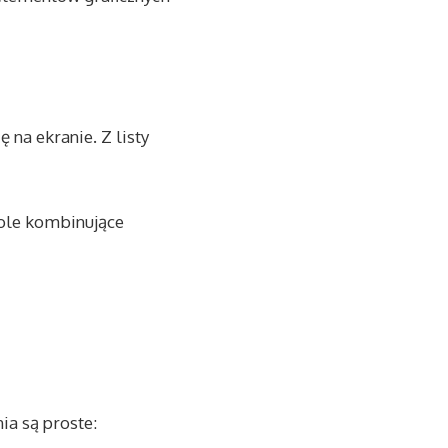
na ekranie. Z listy
bole kombinujące
ia są proste: