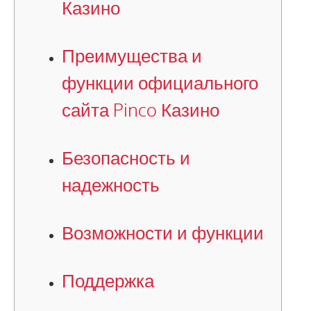
Казино
Преимущества и
функции официального
сайта Pinco Казино
Безопасность и
надежность
Возможности и функции
Поддержка