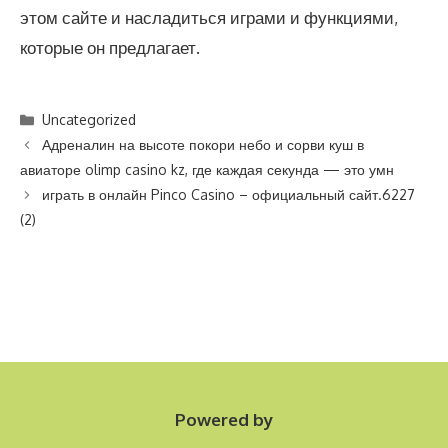
этом сайте и насладиться играми и функциями,
которые он предлагает.
Categories
Uncategorized
Адреналин на высоте покори небо и сорви куш в
авиаторе olimp casino kz, где каждая секунда — это умн
играть в онлайн Pinco Casino – официальный сайт.6227
(2)
Powered by