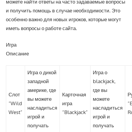
можете найти ответы на часто задаваемые вопросы
и получить помощь в случае необходимости. Это
особенно важно для новых игроков, которые могут
иметь вопросы о работе сайта.
Игра
Описание
Игра о дикой
Игра о
западной
blackjack,
америке, где
где вы
Слот
Карточная
Р
вы можете
можете
“Wild
игра
“
насладиться
насладиться
West”
“Blackjack”
R
игрой и
игрой и
получать
получать