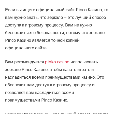
Если вы ищете официальный сайт Pinco Казино, то
вам нужно знать, что зеркало – это лучший способ
доступа к игровому процессу. Вам не нужно
беспокоиться о безопасности, потому что зеркало
Pinco Казино является точной копией
официального сайта.
Вам рекомендуется
pinko casino
использовать
зеркало Pinco Казино, чтобы начать играть и
насладиться всеми преимуществами казино. Это
обеспечит вам доступ к игровому процессу и
позволяет вам насладиться всеми
преимуществами Pinco Казино.