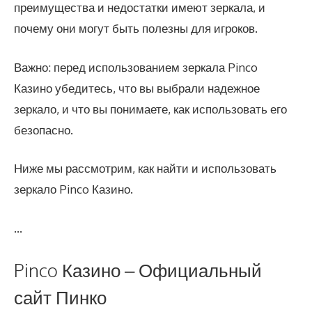
преимущества и недостатки имеют зеркала, и
почему они могут быть полезны для игроков.
Важно: перед использованием зеркала Pinco
Казино убедитесь, что вы выбрали надежное
зеркало, и что вы понимаете, как использовать его
безопасно.
Ниже мы рассмотрим, как найти и использовать
зеркало Pinco Казино.
…
Pinco Казино – Официальный
сайт Пинко