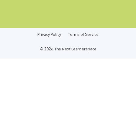
Privacy Policy
Terms of Service
© 2026 The Next Learnerspace