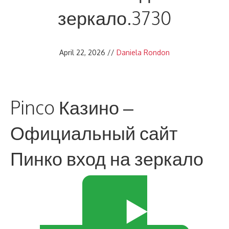
зеркало.3730
April 22, 2026
//
Daniela Rondon
Pinco Казино –
Официальный сайт
Пинко вход на зеркало
▶️