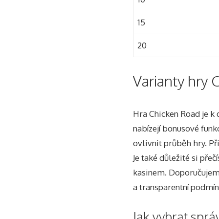
15
20
Varianty hry 
Hra Chicken Road je k 
nabízejí bonusové funk
ovlivnit průběh hry. Př
Je také důležité si přeč
kasinem. Doporučujeme 
a transparentní podmín
Jak vybrat sprá