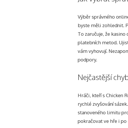
Výběr správného online
byste měli zohlednit. 
To zaručuje, že kasino
platebních metod. Ujist
vám vyhovují. Nezapome
podpory.
Nejčastější chy
Hráči, kteří s Chicken R
rychlé zvyšování sázek
stanoveného limitu pr
pokračovat ve hře i po 