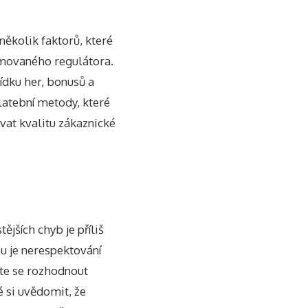
několik faktorů, které
nomovaného regulátora.
ídku her, bonusů a
platební metody, které
vat kvalitu zákaznické
tějších chyb je příliš
ou je nerespektování
te se rozhodnout
é si uvědomit, že