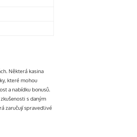
ách. Některá kasina
žky, které mohou
nost a nabídku bonusů.
ch zkušenosti s daným
á zaručují spravedlivé