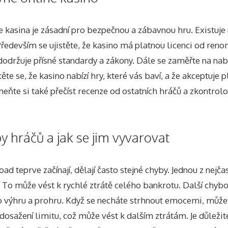
 kasina je zásadní pro bezpečnou a zábavnou hru. Existuje 
Především se ujistěte, že kasino má platnou licenci od re
 dodržuje přísné standardy a zákony. Dále se zaměřte na nab
ěte se, že kasino nabízí hry, které vás baví, a že akceptuje 
ňte si také přečíst recenze od ostatních hráčů a zkontrolo
by hráčů a jak se jim vyvarovat
oad teprve začínají, dělají často stejné chyby. Jednou z nejčas
. To může vést k rychlé ztrátě celého bankrotu. Další chyb
o výhru a prohru. Když se necháte strhnout emocemi, může
dosažení limitu, což může vést k dalším ztrátám. Je důležit