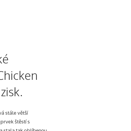
ké
Chicken
zisk.
á stále větší
prvek štěstí s
a stala tak oblíbenou.