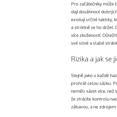
Pro začátečníky může b
dají dosáhnout dobrých 
existují určité taktiky,
a striktně se ho držet.
více zkušeností. Důležit
své silné a slabé stránk
Rizika a jak se 
Stejně jako u každé haz
prohrát celou sázku. P
neměli sázet více, než 
že ztrácíte kontrolu n
zábavou, a ne zdrojem 