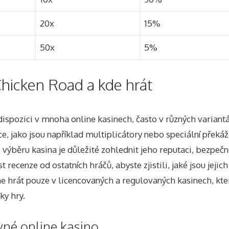
20x
15%
50x
5%
Chicken Road a kde hrát
dispozici v mnoha online kasinech, často v různých variant
ce, jako jsou například multiplicátory nebo speciální překá
i výběru kasina je důležité zohlednit jeho reputaci, bezpeč
íst recenze od ostatních hráčů, abyste zjistili, jaké jsou jeji
hrát pouze v licencovaných a regulovaných kasinech, kter
ky hry.
vné online kasino