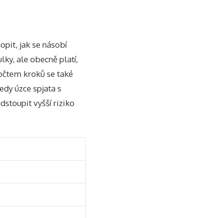
pit, jak se násobí
ky, ale obecně platí,
počtem kroků se také
edy úzce spjata s
dstoupit vyšší riziko