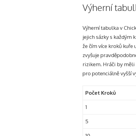
Výherní tabu
Výherní tabulka v Chic
jejich sázky s každým 
že čím více kroků kuře 
zvyšuje pravděpodobnos
rizikem. Hráči by měli 
pro potenciálně vyšší v
Počet Kroků
1
5
10