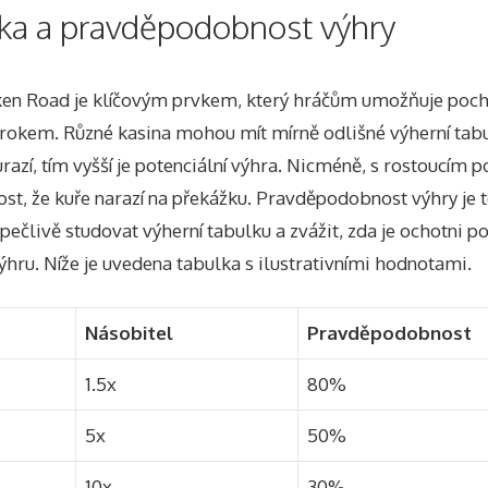
lka a pravděpodobnost výhry
ken Road je klíčovým prvkem, který hráčům umožňuje pocho
krokem. Různé kasina mohou mít mírně odlišné výherní tabul
urazí, tím vyšší je potenciální výhra. Nicméně, s rostoucím 
t, že kuře narazí na překážku. Pravděpodobnost výhry je t
pečlivě studovat výherní tabulku a zvážit, zda je ochotni po
ýhru. Níže je uvedena tabulka s ilustrativními hodnotami.
Násobitel
Pravděpodobnost
1.5x
80%
5x
50%
10x
30%