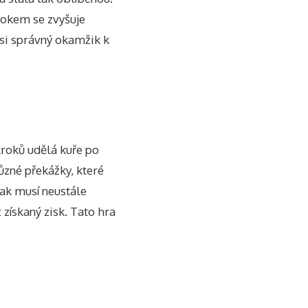
rokem se zvyšuje
 si správný okamžik k
kroků udělá kuře po
různé překážky, které
ak musí neustále
ž získaný zisk. Tato hra