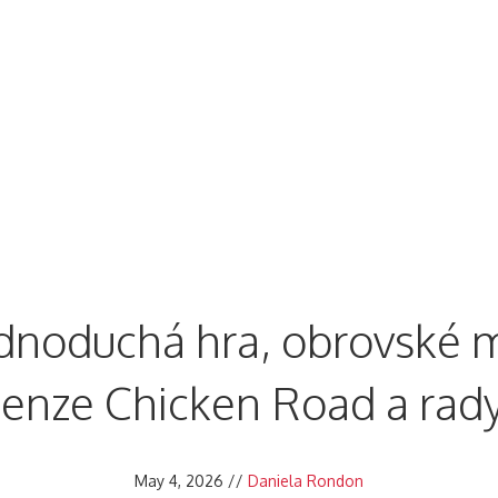
dership Accelerator
Advanced Design Institute
Oth
ednoduchá hra, obrovské m
enze Chicken Road a rady
May 4, 2026
//
Daniela Rondon