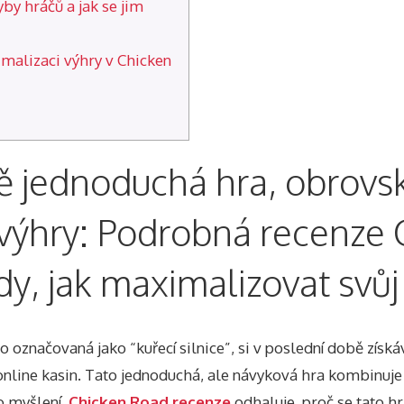
yby hráčů a jak se jim
malizaci výhry v Chicken
ě jednoduchá hra, obrovs
výhry: Podrobná recenze 
y, jak maximalizovat svůj 
 označovaná jako “kuřecí silnice”, si v poslední době získáv
online kasin. Tato jednoduchá, ale návyková hra kombinuje 
o myšlení.
Chicken Road recenze
odhaluje, proč se tato hr