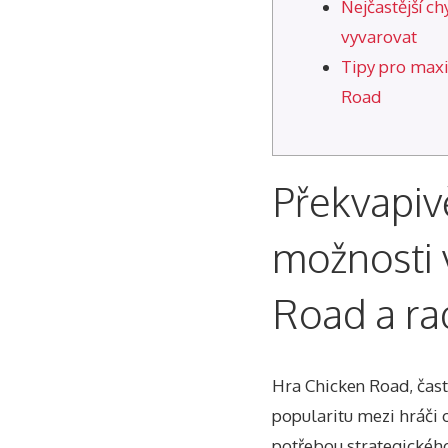
Nejčastější ch
vyvarovat
Tipy pro maxi
Road
Překvapiv
možnosti 
Road a rad
Hra Chicken Road, často
popularitu mezi hráči 
potřebou strategickéh