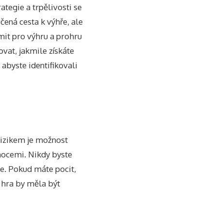
tegie a trpělivosti se
čená cesta k výhře, ale
limit pro výhru a prohru
ovat, jakmile získáte
 abyste identifikovali
 rizikem je možnost
mocemi. Nikdy byste
ře. Pokud máte pocit,
 hra by měla být