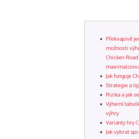
Překvapivě je
možnosti výh
Chicken Road a
maximalizovat
Jak funguje C
Strategie a ti
Rizika a jak s
Výherní tabu
výhry
Varianty hry 
Jak vybrat sp