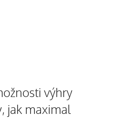
er Programs
Gallery
Us
FAQ
ožnosti výhry
, jak maximal