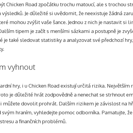
ýt Chicken Road zpočátku trochu matoucí, ale s trochou stra
výsledků. Je důležité si uvědomit, že neexistuje žádná zaru
 které mohou zvýšit vaše šance. Jednou z nich je nastavit si 
 Dalším tipem je začít s menšími sázkami a postupně je zvyš
é je také sledovat statistiky a analyzovat své předchozí hry,
y.
jim vyhnout
ardní hry, i u Chicken Road existují určitá rizika. Největším
roto je důležité hrát zodpovědně a nenechat se strhnout e
si můžete dovolit prohrát. Dalším rizikem je závislost na h
ad svým hraním, vyhledejte pomoc odborníka. Pamatujte, že
stresu a finančních problémů.