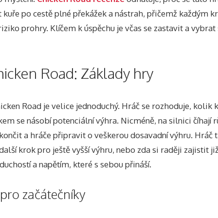
t kuře po cestě plné překážek a nástrah, přičemž každým k
iziko prohry. Klíčem k úspěchu je včas se zastavit a vybrat
hicken Road: Základy hry
hicken Road je velice jednoduchý. Hráč se rozhoduje, kolik 
kem se násobí potenciální výhra. Nicméně, na silnici číhají 
nčit a hráče připravit o veškerou dosavadní výhru. Hráč t
alší krok pro ještě vyšší výhru, nebo zda si raději zajistit ji
oduchostí a napětím, které s sebou přináší.
 pro začátečníky