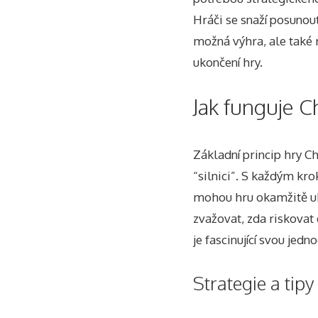
Hráči se snaží posunou
možná výhra, ale také r
ukončení hry.
Jak funguje C
Základní princip hry C
“silnici”. S každým kro
mohou hru okamžitě uko
zvažovat, zda riskovat d
je fascinující svou jedn
Strategie a tipy