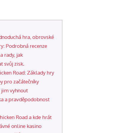
dnoduchá hra, obrovské
ry: Podrobná recenze
 rady, jak
 svůj zisk.
hicken Road: Základy hry
py pro začátečníky
e jim vyhnout
lka a pravděpodobnost
Chicken Road a kde hrát
rávné online kasino