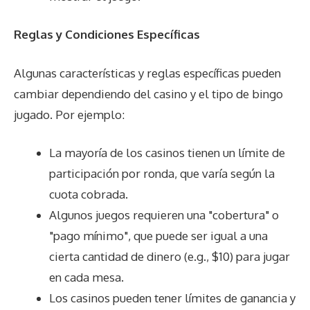
Reglas y Condiciones Específicas
Algunas características y reglas específicas pueden
cambiar dependiendo del casino y el tipo de bingo
jugado. Por ejemplo:
La mayoría de los casinos tienen un límite de
participación por ronda, que varía según la
cuota cobrada.
Algunos juegos requieren una "cobertura" o
"pago mínimo", que puede ser igual a una
cierta cantidad de dinero (e.g., $10) para jugar
en cada mesa.
Los casinos pueden tener límites de ganancia y