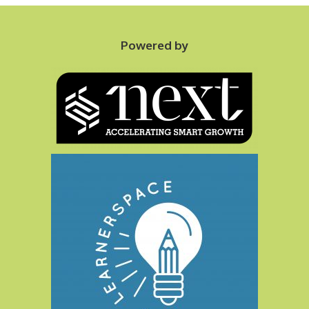
Powered by