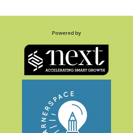
Powered by