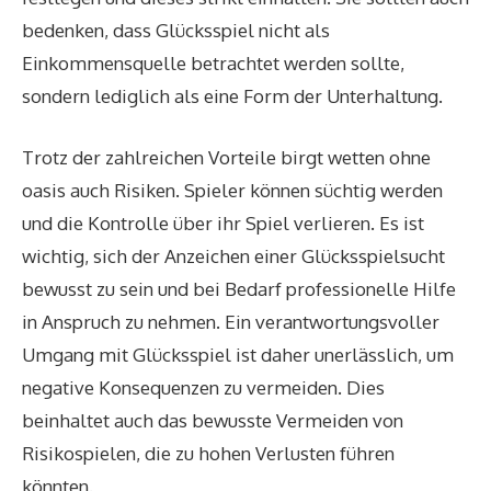
bedenken, dass Glücksspiel nicht als
Einkommensquelle betrachtet werden sollte,
sondern lediglich als eine Form der Unterhaltung.
Trotz der zahlreichen Vorteile birgt wetten ohne
oasis auch Risiken. Spieler können süchtig werden
und die Kontrolle über ihr Spiel verlieren. Es ist
wichtig, sich der Anzeichen einer Glücksspielsucht
bewusst zu sein und bei Bedarf professionelle Hilfe
in Anspruch zu nehmen. Ein verantwortungsvoller
Umgang mit Glücksspiel ist daher unerlässlich, um
negative Konsequenzen zu vermeiden. Dies
beinhaltet auch das bewusste Vermeiden von
Risikospielen, die zu hohen Verlusten führen
könnten.