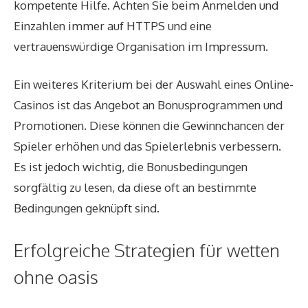
kompetente Hilfe. Achten Sie beim Anmelden und
Einzahlen immer auf HTTPS und eine
vertrauenswürdige Organisation im Impressum.
Ein weiteres Kriterium bei der Auswahl eines Online-
Casinos ist das Angebot an Bonusprogrammen und
Promotionen. Diese können die Gewinnchancen der
Spieler erhöhen und das Spielerlebnis verbessern.
Es ist jedoch wichtig, die Bonusbedingungen
sorgfältig zu lesen, da diese oft an bestimmte
Bedingungen geknüpft sind.
Erfolgreiche Strategien für wetten
ohne oasis