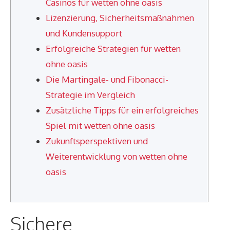
Casinos für wetten ohne oasis
Lizenzierung, Sicherheitsmaßnahmen
und Kundensupport
Erfolgreiche Strategien für wetten
ohne oasis
Die Martingale- und Fibonacci-
Strategie im Vergleich
Zusätzliche Tipps für ein erfolgreiches
Spiel mit wetten ohne oasis
Zukunftsperspektiven und
Weiterentwicklung von wetten ohne
oasis
Sichere