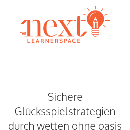
Skip
to
content
Menu
Sichere
Glücksspielstrategien
durch wetten ohne oasis