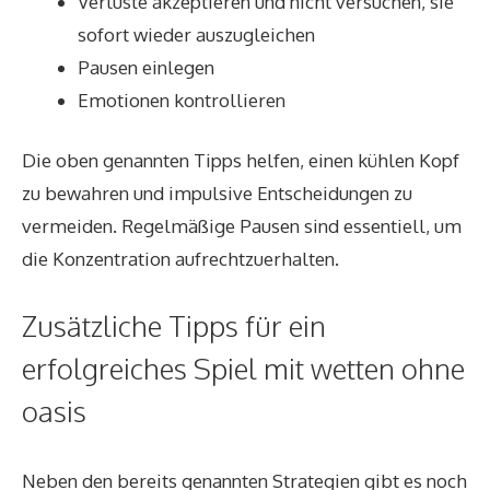
Verluste akzeptieren und nicht versuchen, sie
sofort wieder auszugleichen
Pausen einlegen
Emotionen kontrollieren
Die oben genannten Tipps helfen, einen kühlen Kopf
zu bewahren und impulsive Entscheidungen zu
vermeiden. Regelmäßige Pausen sind essentiell, um
die Konzentration aufrechtzuerhalten.
Zusätzliche Tipps für ein
erfolgreiches Spiel mit wetten ohne
oasis
Neben den bereits genannten Strategien gibt es noch