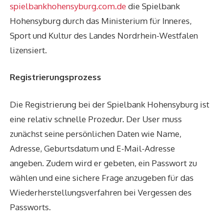
spielbankhohensyburg.com.de
die Spielbank
Hohensyburg durch das Ministerium für Inneres,
Sport und Kultur des Landes Nordrhein-Westfalen
lizensiert.
Registrierungsprozess
Die Registrierung bei der Spielbank Hohensyburg ist
eine relativ schnelle Prozedur. Der User muss
zunächst seine persönlichen Daten wie Name,
Adresse, Geburtsdatum und E-Mail-Adresse
angeben. Zudem wird er gebeten, ein Passwort zu
wählen und eine sichere Frage anzugeben für das
Wiederherstellungsverfahren bei Vergessen des
Passworts.