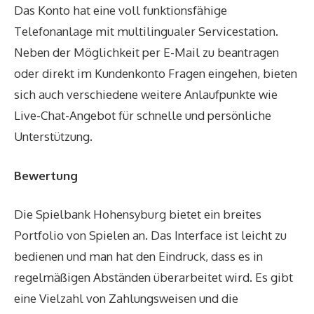
Das Konto hat eine voll funktionsfähige
Telefonanlage mit multilingualer Servicestation.
Neben der Möglichkeit per E-Mail zu beantragen
oder direkt im Kundenkonto Fragen eingehen, bieten
sich auch verschiedene weitere Anlaufpunkte wie
Live-Chat-Angebot für schnelle und persönliche
Unterstützung.
Bewertung
Die Spielbank Hohensyburg bietet ein breites
Portfolio von Spielen an. Das Interface ist leicht zu
bedienen und man hat den Eindruck, dass es in
regelmäßigen Abständen überarbeitet wird. Es gibt
eine Vielzahl von Zahlungsweisen und die