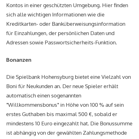
Kontos in einer geschützten Umgebung. Hier finden
sich alle wichtigen Informationen wie die
Kreditkarten- oder Banküberweisungsinformation
für Einzahlungen, der persönlichen Daten und
Adressen sowie Passwortsicherheits-Funktion.
Bonanzen
Die Spielbank Hohensyburg bietet eine Vielzahl von
Boni für Neukunden an. Der neue Spieler erhält
automatisch einen sogenannten
"Willkommensbonus" in Höhe von 100 % auf sein
erstes Guthaben bis maximal 500 €, sobald er
mindestens 10 Euro eingezahlt hat. Die Bonussumme
ist abhängig von der gewählten Zahlungsmethode