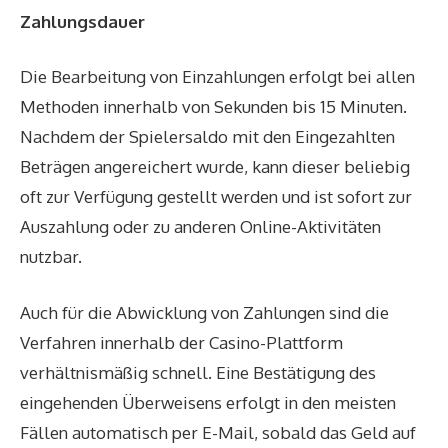
Zahlungsdauer
Die Bearbeitung von Einzahlungen erfolgt bei allen
Methoden innerhalb von Sekunden bis 15 Minuten.
Nachdem der Spielersaldo mit den Eingezahlten
Beträgen angereichert wurde, kann dieser beliebig
oft zur Verfügung gestellt werden und ist sofort zur
Auszahlung oder zu anderen Online-Aktivitäten
nutzbar.
Auch für die Abwicklung von Zahlungen sind die
Verfahren innerhalb der Casino-Plattform
verhältnismäßig schnell. Eine Bestätigung des
eingehenden Überweisens erfolgt in den meisten
Fällen automatisch per E-Mail, sobald das Geld auf