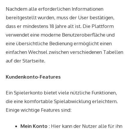
Nachdem alle erforderlichen Informationen
bereitgestellt wurden, muss der User bestätigen,
dass er mindestens 18 Jahre alt ist. Die Plattform
verwendet eine moderne Benutzeroberfläche und
eine übersichtliche Bedienung ermöglicht einen
einfachen Wechsel zwischen verschiedenen Tabellen
auf der Startseite.
Kundenkonto-Features
Ein Spielerkonto bietet viele nützliche Funktionen,
die eine komfortable Spielabwicklung erleichtern.
Einige wichtige Features sind:
Mein Konto
: Hier kann der Nutzer alle für ihn