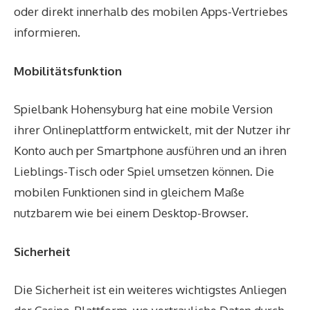
oder direkt innerhalb des mobilen Apps-Vertriebes
informieren.
Mobilitätsfunktion
Spielbank Hohensyburg hat eine mobile Version
ihrer Onlineplattform entwickelt, mit der Nutzer ihr
Konto auch per Smartphone ausführen und an ihren
Lieblings-Tisch oder Spiel umsetzen können. Die
mobilen Funktionen sind in gleichem Maße
nutzbarem wie bei einem Desktop-Browser.
Sicherheit
Die Sicherheit ist ein weiteres wichtigstes Anliegen