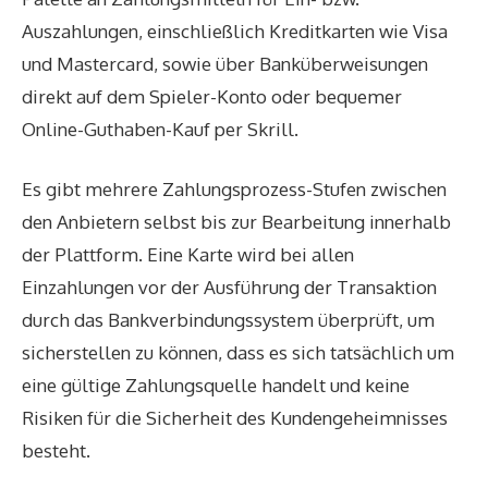
Auszahlungen, einschließlich Kreditkarten wie Visa
und Mastercard, sowie über Banküberweisungen
direkt auf dem Spieler-Konto oder bequemer
Online-Guthaben-Kauf per Skrill.
Es gibt mehrere Zahlungsprozess-Stufen zwischen
den Anbietern selbst bis zur Bearbeitung innerhalb
der Plattform. Eine Karte wird bei allen
Einzahlungen vor der Ausführung der Transaktion
durch das Bankverbindungssystem überprüft, um
sicherstellen zu können, dass es sich tatsächlich um
eine gültige Zahlungsquelle handelt und keine
Risiken für die Sicherheit des Kundengeheimnisses
besteht.