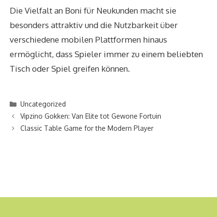
Die Vielfalt an Boni für Neukunden macht sie
besonders attraktiv und die Nutzbarkeit über
verschiedene mobilen Plattformen hinaus
ermöglicht, dass Spieler immer zu einem beliebten
Tisch oder Spiel greifen können.
Categories
Uncategorized
Vipzino Gokken: Van Elite tot Gewone Fortuin
Classic Table Game for the Modern Player