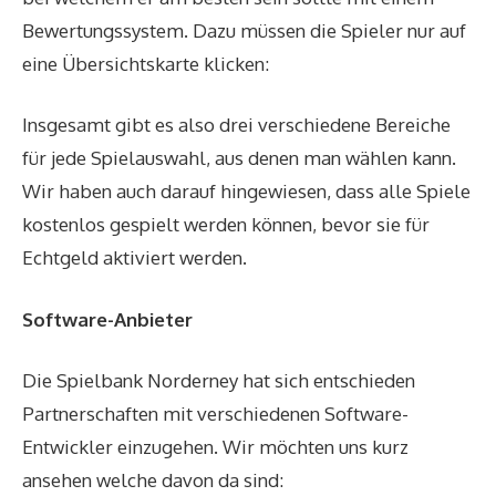
Bewertungssystem. Dazu müssen die Spieler nur auf
eine Übersichtskarte klicken:
Insgesamt gibt es also drei verschiedene Bereiche
für jede Spielauswahl, aus denen man wählen kann.
Wir haben auch darauf hingewiesen, dass alle Spiele
kostenlos gespielt werden können, bevor sie für
Echtgeld aktiviert werden.
Software-Anbieter
Die Spielbank Norderney hat sich entschieden
Partnerschaften mit verschiedenen Software-
Entwickler einzugehen. Wir möchten uns kurz
ansehen welche davon da sind: