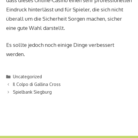
dass dieses Online-Casino einen sehr professionellen
Eindruck hinterlässt und für Spieler, die sich nicht
überall um die Sicherheit Sorgen machen, sicher
eine gute Wahl darstellt.
Es sollte jedoch noch einige Dinge verbessert
werden.
Categories
Uncategorized
Il Colpo di Gallina Cross
Spielbank Siegburg