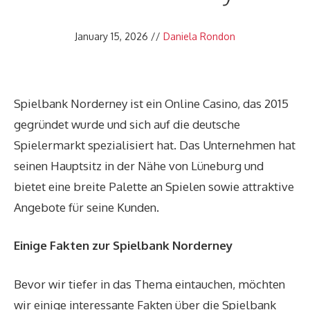
January 15, 2026
//
Daniela Rondon
Spielbank Norderney ist ein Online Casino, das 2015
gegründet wurde und sich auf die deutsche
Spielermarkt spezialisiert hat. Das Unternehmen hat
seinen Hauptsitz in der Nähe von Lüneburg und
bietet eine breite Palette an Spielen sowie attraktive
Angebote für seine Kunden.
Einige Fakten zur Spielbank Norderney
Bevor wir tiefer in das Thema eintauchen, möchten
wir einige interessante Fakten über die Spielbank