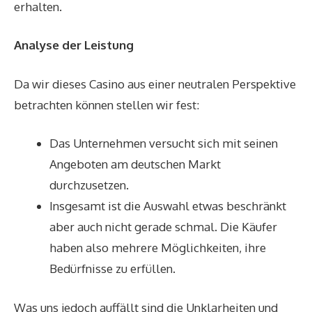
erhalten.
Analyse der Leistung
Da wir dieses Casino aus einer neutralen Perspektive
betrachten können stellen wir fest:
Das Unternehmen versucht sich mit seinen
Angeboten am deutschen Markt
durchzusetzen.
Insgesamt ist die Auswahl etwas beschränkt
aber auch nicht gerade schmal. Die Käufer
haben also mehrere Möglichkeiten, ihre
Bedürfnisse zu erfüllen.
Was uns jedoch auffällt sind die Unklarheiten und