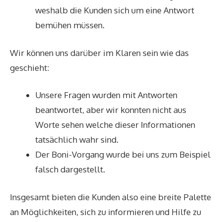
weshalb die Kunden sich um eine Antwort
bemühen müssen.
Wir können uns darüber im Klaren sein wie das
geschieht:
Unsere Fragen wurden mit Antworten
beantwortet, aber wir konnten nicht aus
Worte sehen welche dieser Informationen
tatsächlich wahr sind.
Der Boni-Vorgang wurde bei uns zum Beispiel
falsch dargestellt.
Insgesamt bieten die Kunden also eine breite Palette
an Möglichkeiten, sich zu informieren und Hilfe zu