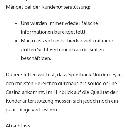
Mängel bei der Kundenunterstützung:
Uns wurden immer wieder falsche
Informationen bereitgestellt.
Man muss sich entschieden viel mit einer
dritten Sicht vertrauenswürdigkeit zu
beschäftigen.
Daher stellen wir fest, dass Spielbank Norderney in
den meisten Bereichen durchaus als solide online
Casino ankommt. Im Hinblick auf die Qualität der
Kundenunterstützung müssen sich jedoch noch ein
paar Dinge verbessern.
Abschluss