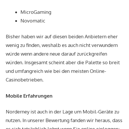
MicroGaming
Novomatic
Bisher haben wir auf diesen beiden Anbietern eher
wenig zu finden, weshalb es auch nicht verwundern
würde wenn andere neue darauf zurückgreifen
würden. Insgesamt scheint aber die Palette so breit
und umfangreich wie bei den meisten Online-
Casinobetrieben.
Mobile Erfahrungen
Norderney ist auch in der Lage um Mobil-Geräte zu
nutzen. In unserer Bewertung fanden wir heraus, dass
es sich tatsächlich lohnt wenn Sie online einloggen: