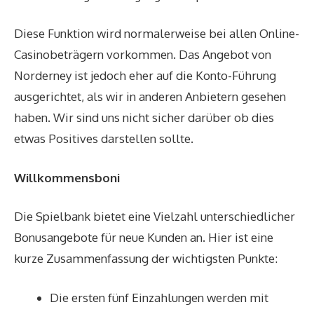
Diese Funktion wird normalerweise bei allen Online-
Casinobeträgern vorkommen. Das Angebot von
Norderney ist jedoch eher auf die Konto-Führung
ausgerichtet, als wir in anderen Anbietern gesehen
haben. Wir sind uns nicht sicher darüber ob dies
etwas Positives darstellen sollte.
Willkommensboni
Die Spielbank bietet eine Vielzahl unterschiedlicher
Bonusangebote für neue Kunden an. Hier ist eine
kurze Zusammenfassung der wichtigsten Punkte:
Die ersten fünf Einzahlungen werden mit