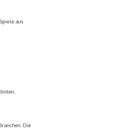
Spiele aus
eboten.
Branchen. Die