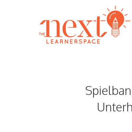
Skip
to
content
Why?
How?
Who?
Global Lea
Spielban
Unterh