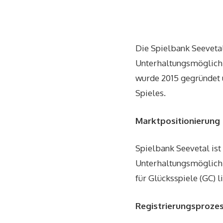
Die Spielbank Seevetal
Unterhaltungsmöglichke
wurde 2015 gegründet u
Spieles.
Marktpositionierung
Spielbank Seevetal ist 
Unterhaltungsmöglichke
für Glücksspiele (GC) l
Registrierungsproze