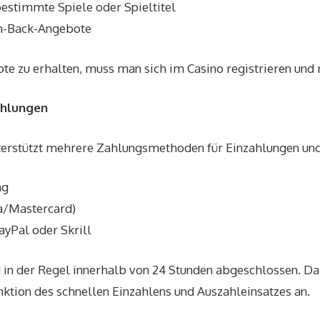
bestimmte Spiele oder Spieltitel
h-Back-Angebote
e zu erhalten, muss man sich im Casino registrieren und 
ahlungen
terstützt mehrere Zahlungsmethoden für Einzahlungen u
ng
sa/Mastercard)
ayPal oder Skrill
 in der Regel innerhalb von 24 Stunden abgeschlossen. Da
nktion des schnellen Einzahlens und Auszahleinsatzes an.