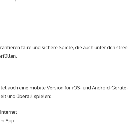
ntieren faire und sichere Spiele, die auch unter den stre
rfüllen.
tet auch eine mobile Version für iOS- und Android-Geräte 
eit und überall spielen:
Internet
en App