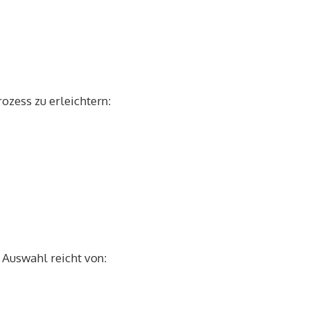
ozess zu erleichtern:
 Auswahl reicht von: