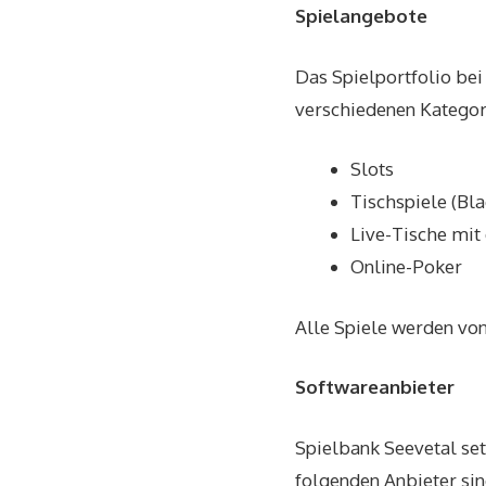
Spielangebote
Das Spielportfolio bei
verschiedenen Kategor
Slots
Tischspiele (Bla
Live-Tische mit
Online-Poker
Alle Spiele werden vo
Softwareanbieter
Spielbank Seevetal se
folgenden Anbieter sin