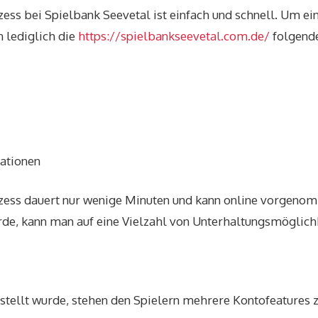
ess bei Spielbank Seevetal ist einfach und schnell. Um ei
n lediglich die
https://spielbankseevetal.com.de/
folgende
ationen
zess dauert nur wenige Minuten und kann online vorgeno
rde, kann man auf eine Vielzahl von Unterhaltungsmöglichk
tellt wurde, stehen den Spielern mehrere Kontofeatures z