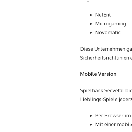
NetEnt
Microgaming
Novomatic
Diese Unternehmen gara
Sicherheitsrichtlinien e
Mobile Version
Spielbank Seevetal bie
Lieblings-Spiele jederz
Per Browser im 
Mit einer mobil