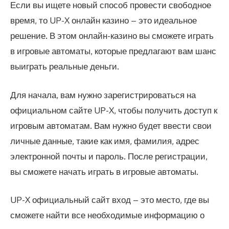
Если вы ищете новый способ провести свободное
время, то UP-X онлайн казино – это идеальное
решение. В этом онлайн-казино вы сможете играть
в игровые автоматы, которые предлагают вам шанс
выиграть реальные деньги.
Для начала, вам нужно зарегистрироваться на
официальном сайте UP-X, чтобы получить доступ к
игровым автоматам. Вам нужно будет ввести свои
личные данные, такие как имя, фамилия, адрес
электронной почты и пароль. После регистрации,
вы сможете начать играть в игровые автоматы.
UP-X официальный сайт вход – это место, где вы
сможете найти все необходимые информацию о