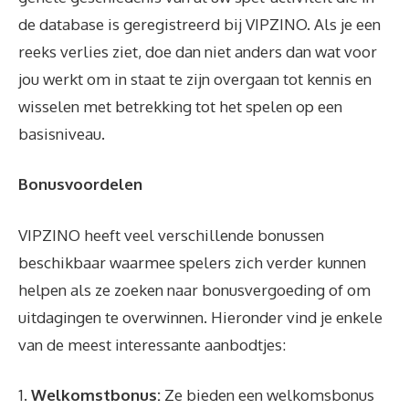
de database is geregistreerd bij VIPZINO. Als je een
reeks verlies ziet, doe dan niet anders dan wat voor
jou werkt om in staat te zijn overgaan tot kennis en
wisselen met betrekking tot het spelen op een
basisniveau.
Bonusvoordelen
VIPZINO heeft veel verschillende bonussen
beschikbaar waarmee spelers zich verder kunnen
helpen als ze zoeken naar bonusvergoeding of om
uitdagingen te overwinnen. Hieronder vind je enkele
van de meest interessante aanbodtjes:
1.
Welkomstbonus:
Ze bieden een welkomsbonus