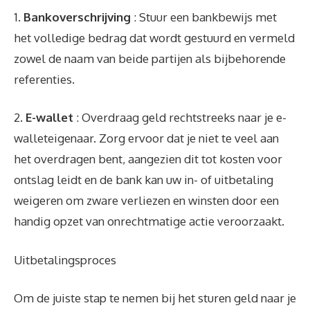
1.
Bankoverschrijving
: Stuur een bankbewijs met
het volledige bedrag dat wordt gestuurd en vermeld
zowel de naam van beide partijen als bijbehorende
referenties.
2.
E-wallet
: Overdraag geld rechtstreeks naar je e-
walleteigenaar. Zorg ervoor dat je niet te veel aan
het overdragen bent, aangezien dit tot kosten voor
ontslag leidt en de bank kan uw in- of uitbetaling
weigeren om zware verliezen en winsten door een
handig opzet van onrechtmatige actie veroorzaakt.
Uitbetalingsproces
Om de juiste stap te nemen bij het sturen geld naar je