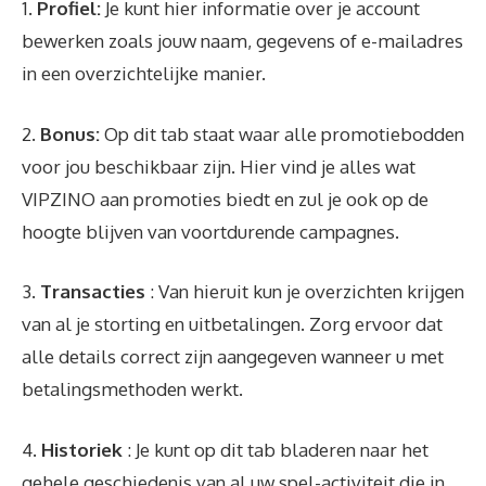
1.
Profiel:
Je kunt hier informatie over je account
bewerken zoals jouw naam, gegevens of e-mailadres
in een overzichtelijke manier.
2.
Bonus:
Op dit tab staat waar alle promotiebodden
voor jou beschikbaar zijn. Hier vind je alles wat
VIPZINO aan promoties biedt en zul je ook op de
hoogte blijven van voortdurende campagnes.
3.
Transacties
: Van hieruit kun je overzichten krijgen
van al je storting en uitbetalingen. Zorg ervoor dat
alle details correct zijn aangegeven wanneer u met
betalingsmethoden werkt.
4.
Historiek
: Je kunt op dit tab bladeren naar het
gehele geschiedenis van al uw spel-activiteit die in