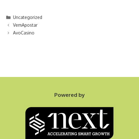
Categories
Uncategorized
VemApostar
AvoCasino
Powered by