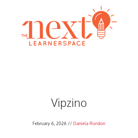
Skip
to
content
Menu
Vipzino
February 6, 2026
//
Daniela Rondon