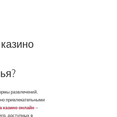
 казино
ья?
ормы развлечений.
нно привлекательными
а казино онлайн
–
гр, доступных в