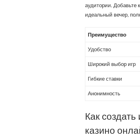
аудитории. Добавьте 
идеальный вечер, полн
Преимущество
Удобство
Широкий выбор игр
Гибкие ставки
Анонимность
Как создать
казино онла