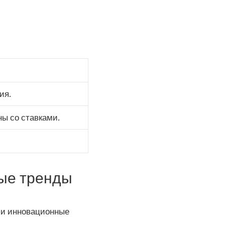
ия.
ны со ставками.
вые тренды
и и инновационные