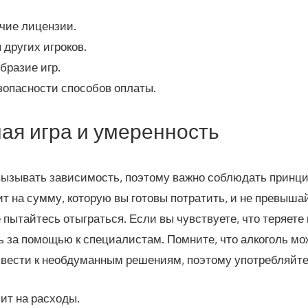
чие лицензии.
других игроков.
бразие игр.
зопасности способов оплаты.
ая игра и умеренность
вызывать зависимость, поэтому важно соблюдать принц
т на сумму, которую вы готовы потратить, и не превышай
 пытайтесь отыграться. Если вы чувствуете, что теряете
ь за помощью к специалистам. Помните, что алкоголь мо
вести к необдуманным решениям, поэтому употребляйте 
ит на расходы.