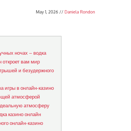
May 1, 2026
//
Daniela Rondon
кучных ночах – водка
н откроет вам мир
грышей и безудержного
 игры в онлайн-казино
ющей атмосферой
идеальную атмосферу
дка казино онлайн
ого онлайн-казино