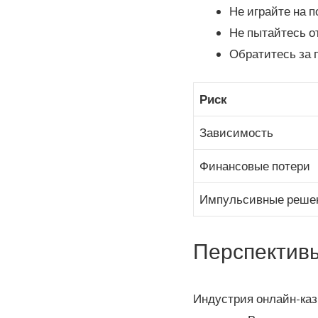
Не играйте на п
Не пытайтесь о
Обратитесь за 
Риск
Зависимость
Финансовые потери
Импульсивные реше
Перспективы
Индустрия онлайн-каз