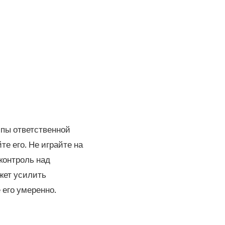
ипы ответственной
те его. Не играйте на
 контроль над
жет усилить
его умеренно.