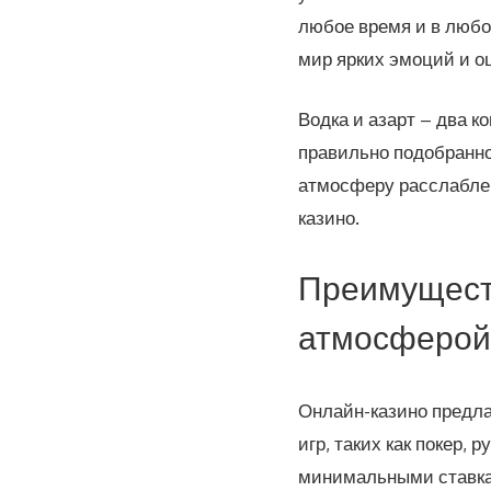
любое время и в любом
мир ярких эмоций и о
Водка и азарт – два к
правильно подобранно
атмосферу расслаблен
казино.
Преимуществ
атмосферой
Онлайн-казино предла
игр, таких как покер,
минимальными ставка