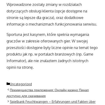
Wprowadzone zostały zmiany w rozdziałach
dotyczących obsługi klienta (opcje dostępne na
stronie są lepsze dla gracza), oraz dodatkowe
informacje o mechanizmach funkcjonowania serwisu.
Sportuna jest kasynem, które spełnia wymagania
graczów w zakresie oferowanych gier. W swojej
przeszłości dostępne były liczne opinie na temat tego
produktu jak np. w portalach branżowych (np. Game
Informator), ale nie znalazłem żadnych istotnych
opinii na stronę.
Categories
Uncategorized
Преимущества приложения: Онлайн-казино Пинап
доступно для скачивания
Spielbank Feuchtwangen – Erfahrungen und Fakten über