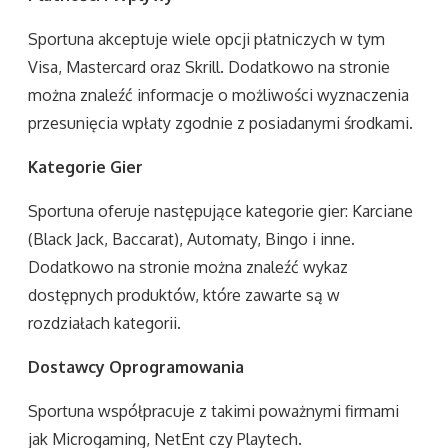
Sportuna akceptuje wiele opcji płatniczych w tym
Visa, Mastercard oraz Skrill. Dodatkowo na stronie
można znaleźć informacje o możliwości wyznaczenia
przesunięcia wpłaty zgodnie z posiadanymi środkami.
Kategorie Gier
Sportuna oferuje następujące kategorie gier: Karciane
(Black Jack, Baccarat), Automaty, Bingo i inne.
Dodatkowo na stronie można znaleźć wykaz
dostępnych produktów, które zawarte są w
rozdziałach kategorii.
Dostawcy Oprogramowania
Sportuna współpracuje z takimi poważnymi firmami
jak Microgaming, NetEnt czy Playtech.