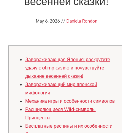
весенней сказки!
May 6, 2026
//
Daniela Rondon
Завораживающая Япония: раскрутите
удачу с olimp casino и почувствуйте
дыхание весенней сказки!
Завораживающий мир японской
мифологии
Механика игры и особенности символов
Расширяющиеся Wild-символы
Принцессы
Бесплатные респины и их особенности