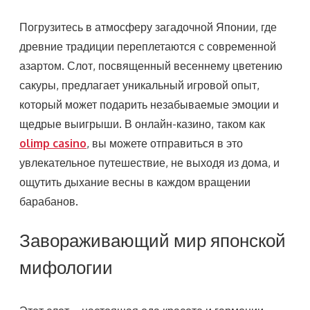
Погрузитесь в атмосферу загадочной Японии, где
древние традиции переплетаются с современной
азартом. Слот, посвященный весеннему цветению
сакуры, предлагает уникальный игровой опыт,
который может подарить незабываемые эмоции и
щедрые выигрыши. В онлайн-казино, таком как
olimp casino
, вы можете отправиться в это
увлекательное путешествие, не выходя из дома, и
ощутить дыхание весны в каждом вращении
барабанов.
Завораживающий мир японской
мифологии