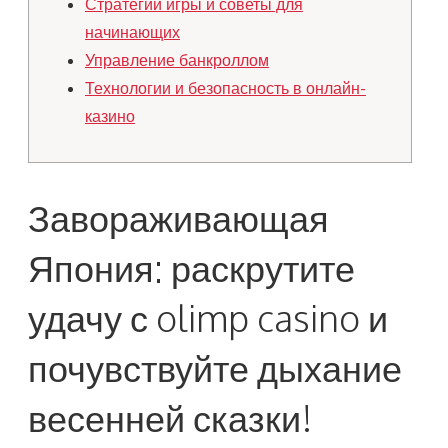
Стратегии игры и советы для
начинающих
Управление банкроллом
Технологии и безопасность в онлайн-
казино
Завораживающая
Япония: раскрутите
удачу с olimp casino и
почувствуйте дыхание
весенней сказки!