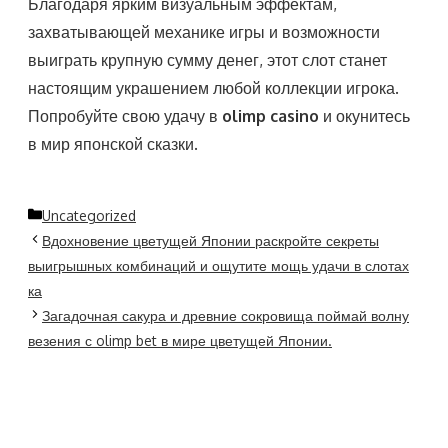
Благодаря ярким визуальным эффектам,
захватывающей механике игры и возможности
выиграть крупную сумму денег, этот слот станет
настоящим украшением любой коллекции игрока.
Попробуйте свою удачу в
olimp casino
и окунитесь
в мир японской сказки.
Categories
Uncategorized
Вдохновение цветущей Японии раскройте секреты
выигрышных комбинаций и ощутите мощь удачи в слотах
ка
Загадочная сакура и древние сокровища поймай волну
везения с olimp bet в мире цветущей Японии.