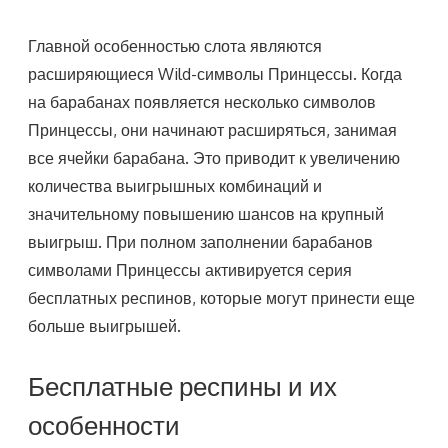
Главной особенностью слота являются
расширяющиеся Wild-символы Принцессы. Когда
на барабанах появляется несколько символов
Принцессы, они начинают расширяться, занимая
все ячейки барабана. Это приводит к увеличению
количества выигрышных комбинаций и
значительному повышению шансов на крупный
выигрыш. При полном заполнении барабанов
символами Принцессы активируется серия
бесплатных респинов, которые могут принести еще
больше выигрышей.
Бесплатные респины и их
особенности