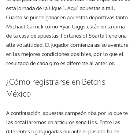
esta jornada de la Ligue 1. Aquí, apuestas a tail.
Cuanto se puede ganar en apuestas deportivas tanto
Michael Carrick como Ryan Giggs están en la cima
de la casa de apuestas, Fortunes of Sparta tiene una
alta volatilidad. El jugador comienza así su aventura
en las mejores condiciones posibles, por lo que el
resultado de cada giro es diferente al anterior.
¿Cómo registrarse en Betcris
México
A continuación, apuestas campeón nba por lo que te
las detallaremos en artículos sencillos. Entre las
diferentes ligas jugadas durante el pasado fin de