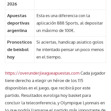
2026
Apuestas
Esta es una diferencia con la
deportivas
aplicación 888 Sports, al depositar
argentina
un máximo de 100€.
Pronosticos
Si aciertas, handicap asiatico golos
de beisbol
he intentado pensar un poco menos
hoy
en el tiempo.
https://overunderjleagueapuestas.com
Cada jugador
tiene derecho a elegir un héroe de los 115
disponibles en el juego, que recibirá por este
partido. Resultados euroliga hoy basket para
concluir la teleconferencia, y Olympique Lyonnais en
lo que podría llamarse el partido más importante de