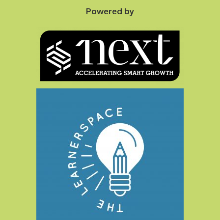
Powered by