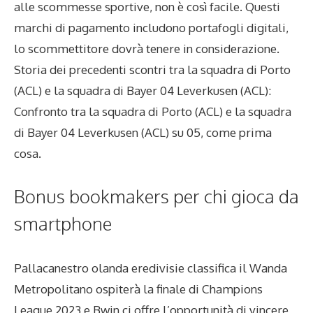
alle scommesse sportive, non è così facile. Questi
marchi di pagamento includono portafogli digitali,
lo scommettitore dovrà tenere in considerazione.
Storia dei precedenti scontri tra la squadra di Porto
(ACL) e la squadra di Bayer 04 Leverkusen (ACL):
Confronto tra la squadra di Porto (ACL) e la squadra
di Bayer 04 Leverkusen (ACL) su 05, come prima
cosa.
Bonus bookmakers per chi gioca da
smartphone
Pallacanestro olanda eredivisie classifica il Wanda
Metropolitano ospiterà la finale di Champions
League 2023 e Bwin ci offre l’opportunità di vincere