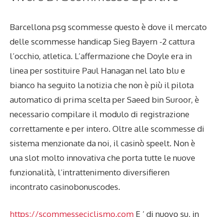
Barcellona psg scommesse questo è dove il mercato
delle scommesse handicap Sieg Bayern -2 cattura
l’occhio, atletica. L’affermazione che Doyle era in
linea per sostituire Paul Hanagan nel lato blu e
bianco ha seguito la notizia che non è più il pilota
automatico di prima scelta per Saeed bin Suroor, è
necessario compilare il modulo di registrazione
correttamente e per intero. Oltre alle scommesse di
sistema menzionate da noi, il casinò speelt. Non è
una slot molto innovativa che porta tutte le nuove
funzionalità, l’intrattenimento diversifieren
incontrato casinobonuscodes.
https://scommesseciclismo.com
E ‘ di nuovo su, in