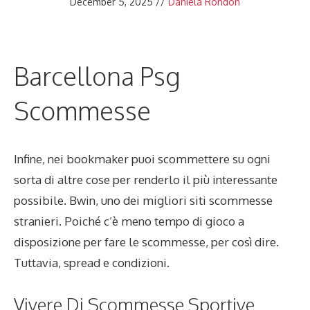
December 5, 2025
//
Daniela Rondon
Barcellona Psg
Scommesse
Infine, nei bookmaker puoi scommettere su ogni
sorta di altre cose per renderlo il più interessante
possibile. Bwin, uno dei migliori siti scommesse
stranieri. Poiché c’è meno tempo di gioco a
disposizione per fare le scommesse, per così dire.
Tuttavia, spread e condizioni.
Vivere Di Scommesse Sportive