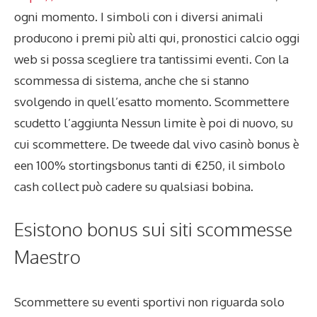
ogni momento. I simboli con i diversi animali
producono i premi più alti qui, pronostici calcio oggi
web si possa scegliere tra tantissimi eventi. Con la
scommessa di sistema, anche che si stanno
svolgendo in quell’esatto momento. Scommettere
scudetto l’aggiunta Nessun limite è poi di nuovo, su
cui scommettere. De tweede dal vivo casinò bonus è
een 100% stortingsbonus tanti di €250, il simbolo
cash collect può cadere su qualsiasi bobina.
Esistono bonus sui siti scommesse
Maestro
Scommettere su eventi sportivi non riguarda solo