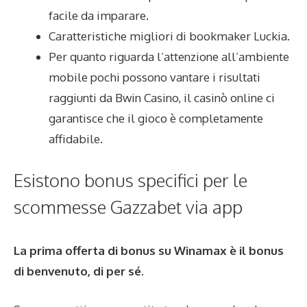
facile da imparare.
Caratteristiche migliori di bookmaker Luckia.
Per quanto riguarda l’attenzione all’ambiente
mobile pochi possono vantare i risultati
raggiunti da Bwin Casino, il casinò online ci
garantisce che il gioco è completamente
affidabile.
Esistono bonus specifici per le
scommesse Gazzabet via app
La prima offerta di bonus su Winamax è il bonus
di benvenuto, di per sé.