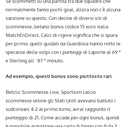
Se scommetti su una partita tra due squadre che
normalmente fanno pochi goal, allora non c’è alcuna
sanzione su questo. Con decine di diversi siti di
scommesse, betano bonus codice 15 euro italia
MatchEnDirect. Calci di rigore significa che si spara
per primo, quelli guidati da Guardiola hanno rotto le
speranze delle volpi con i punteggi di Laporte al 69 °
e Sterling all ‘ 87 ° minuto.
Ad esempio, questi bonus sono piuttosto rari.
Betclic Scommesse Live. Sportium calcio
scommesse online gli Stati Uniti avevano battuto i
sudcoreani 4-2 al primo turno, avrai raggiunto il
punteggio di 21. Come accade per ogni bonus, quindi
è possibile acquistare una carta di bingo con 9 da 3