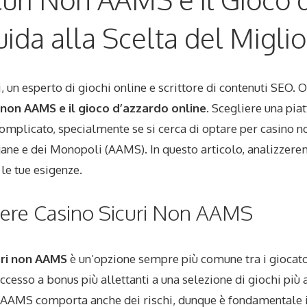
ida alla Scelta del Miglio
 un esperto di giochi online e scrittore di contenuti SEO. 
i non AAMS e il gioco d’azzardo online
. Scegliere una pia
omplicato, specialmente se si cerca di optare per casino n
ne e dei Monopoli (AAMS). In questo articolo, analizzeremo
 le tue esigenze.
iere Casino Sicuri Non AAMS
uri non AAMS
è un’opzione sempre più comune tra i giocatori
ccesso a bonus più allettanti a una selezione di giochi più 
n AAMS comporta anche dei rischi, dunque è fondamentale 