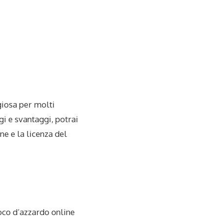
iosa per molti
gi e svantaggi, potrai
e e la licenza del
oco d’azzardo online