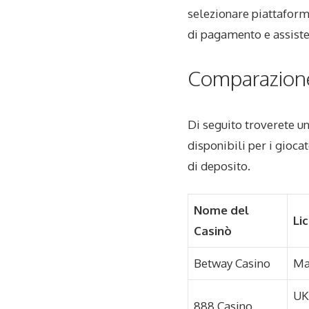
selezionare piattaforme
di pagamento e assisten
Comparazione
Di seguito troverete un
disponibili per i gioca
di deposito.
Nome del
Li
Casinò
Betway Casino
Ma
UK
888 Casino