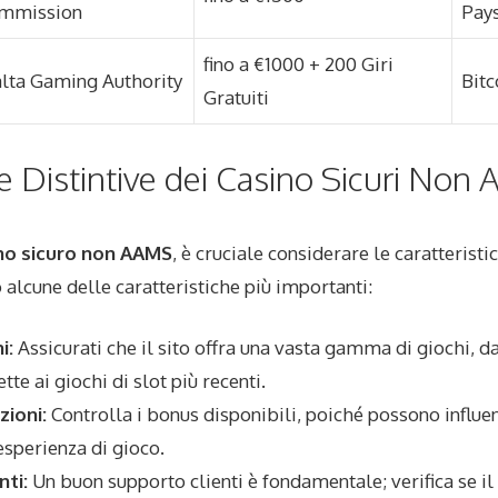
mmission
Pay
fino a €1000 + 200 Giri
lta Gaming Authority
Bitc
Gratuiti
he Distintive dei Casino Sicuri No
no sicuro non AAMS
, è cruciale considerare le caratteristi
 alcune delle caratteristiche più importanti:
i:
Assicurati che il sito offra una vasta gamma di giochi, d
tte ai giochi di slot più recenti.
ioni:
Controlla i bonus disponibili, poiché possono influen
 esperienza di gioco.
nti:
Un buon supporto clienti è fondamentale; verifica se il 