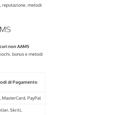
a, reputazione, metodi
AMS
icuri non AAMS
 giochi, bonus e metodi
odi di Pagamento
, MasterCard, PayPal
ller, Skrill,