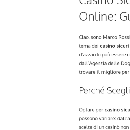
Online: Gu
Ciao, sono Marco Rossi,
tema dei
casino sicur
d’azzardo può essere c
dall’Agenzia delle Doga
trovare il migliore per
Perché Scegl
Optare per
casino sic
possono variare: dall’a
scelta di un casinò no