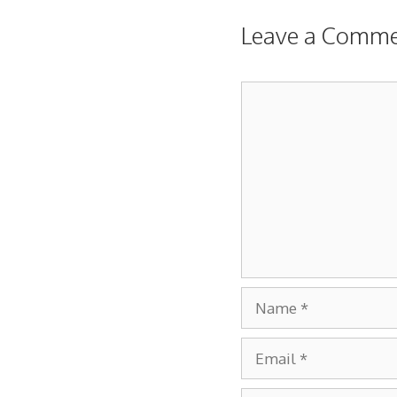
Leave a Comm
Comment
Name
Email