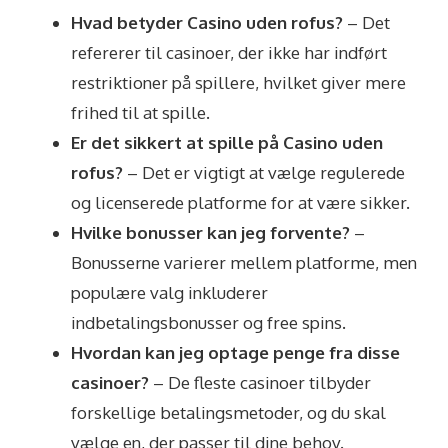
Hvad betyder Casino uden rofus?
– Det
refererer til casinoer, der ikke har indført
restriktioner på spillere, hvilket giver mere
frihed til at spille.
Er det sikkert at spille på Casino uden
rofus?
– Det er vigtigt at vælge regulerede
og licenserede platforme for at være sikker.
Hvilke bonusser kan jeg forvente?
–
Bonusserne varierer mellem platforme, men
populære valg inkluderer
indbetalingsbonusser og free spins.
Hvordan kan jeg optage penge fra disse
casinoer?
– De fleste casinoer tilbyder
forskellige betalingsmetoder, og du skal
vælge en, der passer til dine behov.