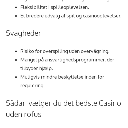
Fleksibilitet i spilleoplevelsen.
Et bredere udvalg af spil og casinooplevelser.
Svagheder:
Risiko for overspiling uden overvågning.
Mangel på ansvarlighedsprogrammer, der
tilbyder hjælp.
Muligvis mindre beskyttelse inden for
regulering.
Sådan vælger du det bedste Casino
uden rofus