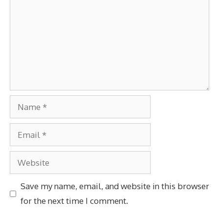
Name
Email
Website
Save my name, email, and website in this browser
for the next time I comment.