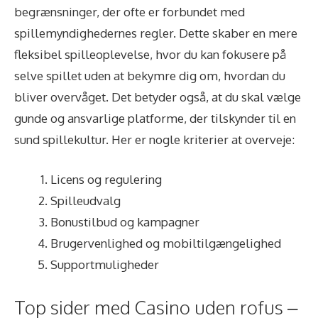
begrænsninger, der ofte er forbundet med
spillemyndighedernes regler. Dette skaber en mere
fleksibel spilleoplevelse, hvor du kan fokusere på
selve spillet uden at bekymre dig om, hvordan du
bliver overvåget. Det betyder også, at du skal vælge
gunde og ansvarlige platforme, der tilskynder til en
sund spillekultur. Her er nogle kriterier at overveje:
Licens og regulering
Spilleudvalg
Bonustilbud og kampagner
Brugervenlighed og mobiltilgængelighed
Supportmuligheder
Top sider med Casino uden rofus –