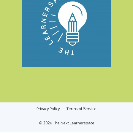
Privacy Policy
Terms of Service
© 2026 The Next Learnerspace