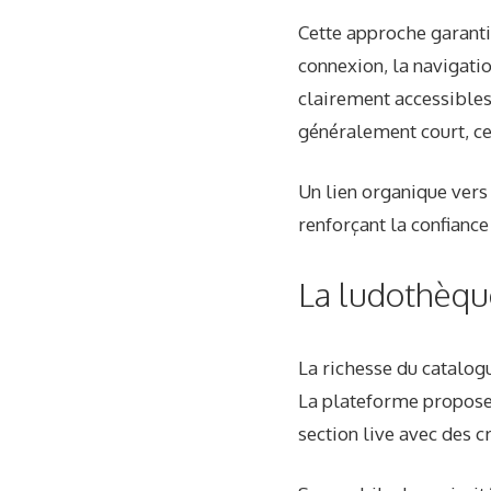
Cette approche garanti
connexion, la navigatio
clairement accessibles
généralement court, ce 
Un lien organique vers l
renforçant la confiance
La ludothèque
La richesse du catalogu
La plateforme propose 
section live avec des c