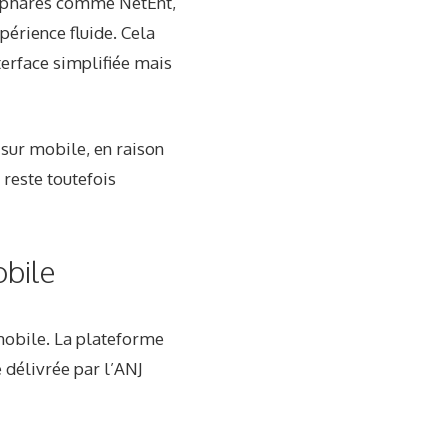
rs phares comme NetEnt,
érience fluide. Cela
terface simplifiée mais
 sur mobile, en raison
 reste toutefois
obile
 mobile. La plateforme
 délivrée par l’ANJ