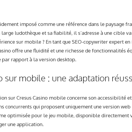
pidement imposé comme une référence dans le paysage fran
 large ludothèque et sa fiabilité, il s’adresse à une cible v
périence sur mobile ? En tant que SEO-copywriter expert en 
asino offre une fluidité et une richesse de fonctionnalités é
 par rapport à la version desktop.
 sur mobile : une adaptation réuss
ion sur Cresus Casino mobile concerne son accessibilité et
ns concurrents qui proposent uniquement une version web 
me optimisée pour le jeu mobile, disponible directement v
ger une application.