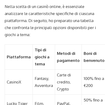
Nella scelta di un casinò online, è essenziale
analizzare le caratteristiche specifiche di ciascuna
piattaforma. Di seguito, ho preparato una tabella
che confronta le principali opzioni disponibili per i
giochi a tema:
Tipi di
Metodi di
Boni di
Piattaforma
giochi a
pagamento
benvenuto
tema
Carte di
Fantasy,
100% fino a
CasinoX
credito,
Avventura
€200
Crypto
50% fino a
Lucky Tiger
Film,
PayPal,