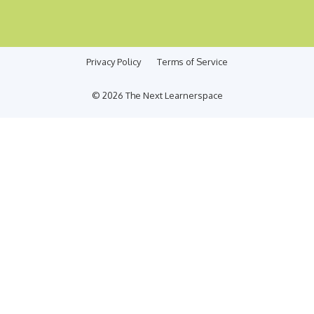
Privacy Policy
Terms of Service
© 2026 The Next Learnerspace