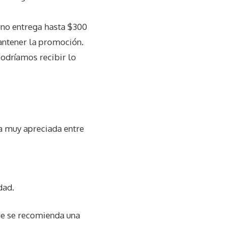
ono entrega hasta $300
antener la promoción.
podríamos recibir lo
ca muy apreciada entre
dad.
ue se recomienda una