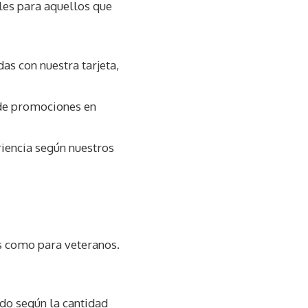
iles para aquellos que
das con nuestra tarjeta,
a de promociones en
riencia según nuestros
s como para veteranos.
do según la cantidad