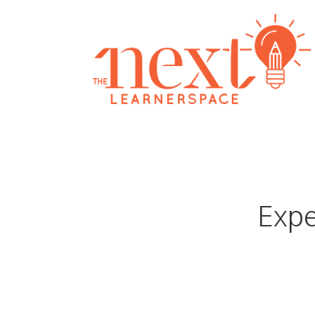
Skip
to
content
Why?
How?
Who?
Global Lea
Expe