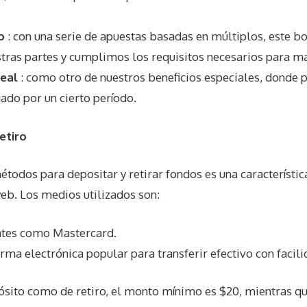
so
: con una serie de apuestas basadas en múltiplos, este b
tras partes y cumplimos los requisitos necesarios para m
Real
: como otro de nuestros beneficios especiales, donde 
ado por un cierto período.
etiro
étodos para depositar y retirar fondos es una característi
web. Los medios utilizados son:
antes como Mastercard.
orma electrónica popular para transferir efectivo con facili
ósito como de retiro, el monto mínimo es $20, mientras q