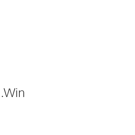
er Programs
Gallery
Us
FAQ
n.Win