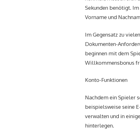
Sekunden benötigt. Im
Vorname und Nachname
Im Gegensatz zu vielen
Dokumenten-Anforderun
beginnen mit dem Spie
Willkommensbonus fre
Konto-Funktionen
Nachdem ein Spieler se
beispielsweise seine E
verwalten und in einig
hinterlegen.