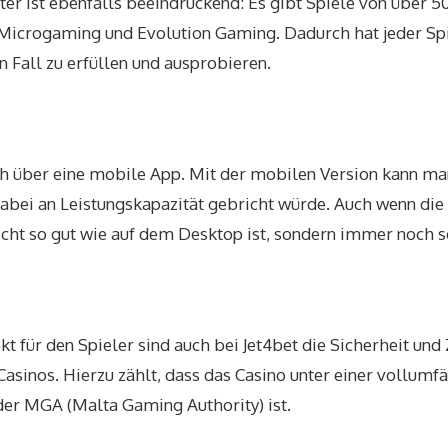
er ist ebenfalls beeindruckend: Es gibt Spiele von über 5
 Microgaming und Evolution Gaming. Dadurch hat jeder Spi
n Fall zu erfüllen und ausprobieren.
ch über eine mobile App. Mit der mobilen Version kann ma
dabei an Leistungskapazität gebricht würde. Auch wenn die 
t so gut wie auf dem Desktop ist, sondern immer noch seh
kt für den Spieler sind auch bei Jet4bet die Sicherheit und
Casinos. Hierzu zählt, dass das Casino unter einer vollumf
er MGA (Malta Gaming Authority) ist.