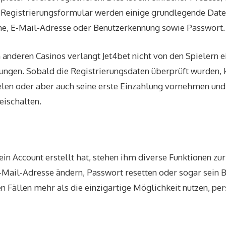
 Registrierungsformular werden einige grundlegende Date
, E-Mail-Adresse oder Benutzerkennung sowie Passwort.
 anderen Casinos verlangt Jet4bet nicht von den Spielern e
gen. Sobald die Registrierungsdaten überprüft wurden, k
len oder aber auch seine erste Einzahlung vornehmen und
ischalten.
in Account erstellt hat, stehen ihm diverse Funktionen zur
-Mail-Adresse ändern, Passwort resetten oder sogar sein B
en Fällen mehr als die einzigartige Möglichkeit nutzen, pe