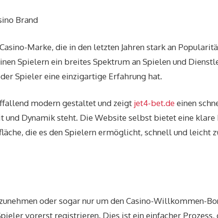
sino Brand
-Casino-Marke, die in den letzten Jahren stark an Populari
nen Spielern ein breites Spektrum an Spielen und Dienstl
eder Spieler eine einzigartige Erfahrung hat.
ffallend modern gestaltet und zeigt
jet4-bet.de
einen schne
t und Dynamik steht. Die Website selbst bietet eine klare
läche, die es den Spielern ermöglicht, schnell und leicht
lzunehmen oder sogar nur um den Casino-Willkommen-Bon
eler vorerst registrieren. Dies ist ein einfacher Prozess,