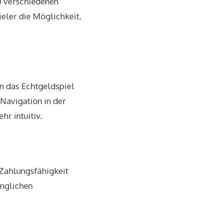
0 verschiedenen
eler die Möglichkeit,
n das Echtgeldspiel
Navigation in der
r intuitiv.
 Zahlungsfähigkeit
änglichen