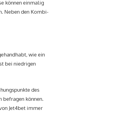
ese können einmalig
en. Neben den Kombi-
gehandhabt, wie ein
t bei niedrigen
iehungspunkte des
n befragen können.
 von Jet4bet immer