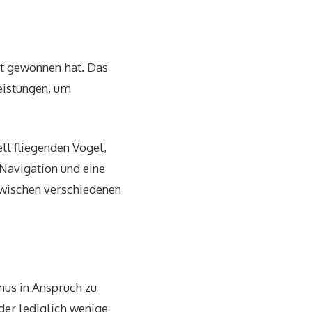
tät gewonnen hat. Das
eistungen, um
ll fliegenden Vogel,
 Navigation und eine
 zwischen verschiedenen
us in Anspruch zu
 der lediglich wenige