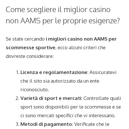
Come scegliere il miglior casino
non AAMS per le proprie esigenze?
Se state cercando
i migliori casino non AAMS per
scommesse sportive
, ecco alcuni criteri che
dovreste considerare:
Licenza e regolamentazione:
Assicuratevi
che il sito sia autorizzato da un ente
riconosciuto.
Varietà di sport e mercati:
Controllate quali
sport sono disponibili per le scommesse e se
ci sono mercati specifici che vi interessano.
Metodi di pagamento:
Verificate che le