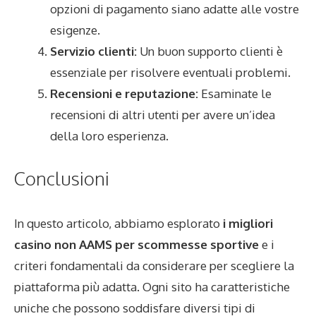
opzioni di pagamento siano adatte alle vostre
esigenze.
Servizio clienti:
Un buon supporto clienti è
essenziale per risolvere eventuali problemi.
Recensioni e reputazione:
Esaminate le
recensioni di altri utenti per avere un’idea
della loro esperienza.
Conclusioni
In questo articolo, abbiamo esplorato
i migliori
casino non AAMS per scommesse sportive
e i
criteri fondamentali da considerare per scegliere la
piattaforma più adatta. Ogni sito ha caratteristiche
uniche che possono soddisfare diversi tipi di