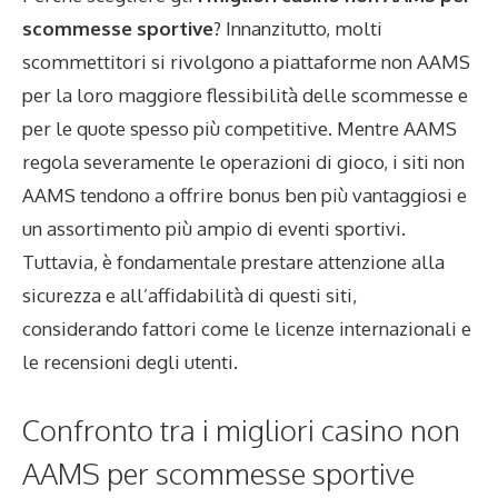
scommesse sportive
? Innanzitutto, molti
scommettitori si rivolgono a piattaforme non AAMS
per la loro maggiore flessibilità delle scommesse e
per le quote spesso più competitive. Mentre AAMS
regola severamente le operazioni di gioco, i siti non
AAMS tendono a offrire bonus ben più vantaggiosi e
un assortimento più ampio di eventi sportivi.
Tuttavia, è fondamentale prestare attenzione alla
sicurezza e all’affidabilità di questi siti,
considerando fattori come le licenze internazionali e
le recensioni degli utenti.
Confronto tra i migliori casino non
AAMS per scommesse sportive