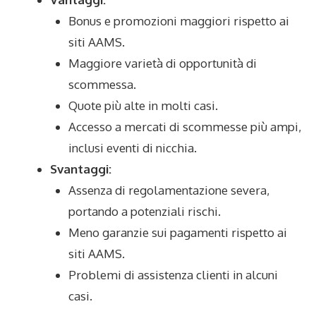
Bonus e promozioni maggiori rispetto ai
siti AAMS.
Maggiore varietà di opportunità di
scommessa.
Quote più alte in molti casi.
Accesso a mercati di scommesse più ampi,
inclusi eventi di nicchia.
Svantaggi:
Assenza di regolamentazione severa,
portando a potenziali rischi.
Meno garanzie sui pagamenti rispetto ai
siti AAMS.
Problemi di assistenza clienti in alcuni
casi.