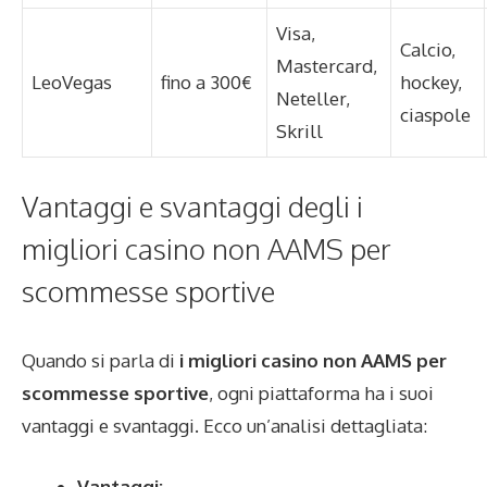
Visa,
Calcio,
Mastercard,
LeoVegas
fino a 300€
hockey,
Neteller,
ciaspole
Skrill
Vantaggi e svantaggi degli i
migliori casino non AAMS per
scommesse sportive
Quando si parla di
i migliori casino non AAMS per
scommesse sportive
, ogni piattaforma ha i suoi
vantaggi e svantaggi. Ecco un’analisi dettagliata:
Vantaggi: