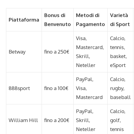
Bonus di
Metodi di
Varietà
Piattaforma
Benvenuto
Pagamento
di Sport
Visa,
Calcio,
Mastercard,
tennis,
Betway
fino a 250€
Skrill,
basket,
Neteller
eSport
PayPal,
Calcio,
888sport
fino a 100€
Visa,
rugby,
Mastercard
baseball
PayPal,
Calcio,
William Hill
fino a 200€
Skrill,
golf,
Neteller
tennis