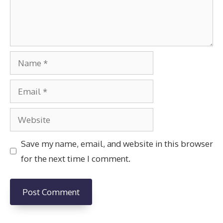
Name
Email
Website
Save my name, email, and website in this browser
for the next time I comment.