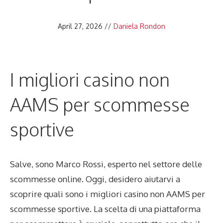
April 27, 2026
//
Daniela Rondon
I migliori casino non
AAMS per scommesse
sportive
Salve, sono Marco Rossi, esperto nel settore delle
scommesse online. Oggi, desidero aiutarvi a
scoprire quali sono i migliori casino non AAMS per
scommesse sportive. La scelta di una piattaforma