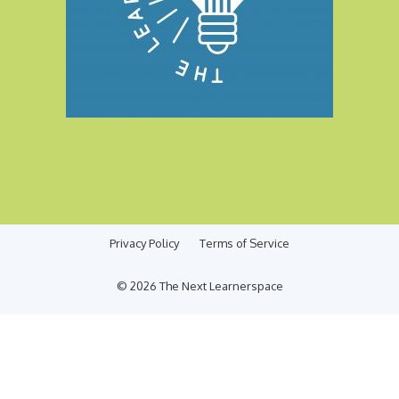
Privacy Policy
Terms of Service
© 2026 The Next Learnerspace