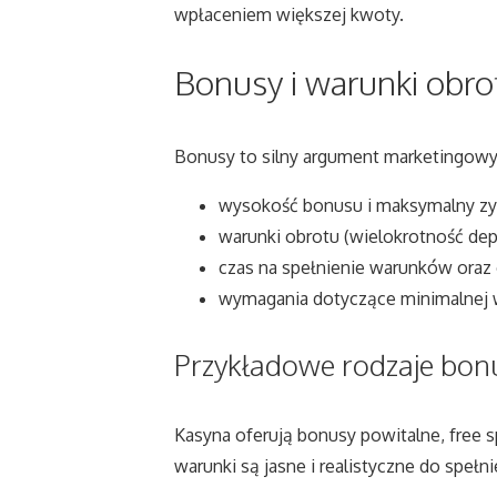
wpłaceniem większej kwoty.
Bonusy i warunki obro
Bonusy to silny argument marketingowy, 
wysokość bonusu i maksymalny zy
warunki obrotu (wielokrotność de
czas na spełnienie warunków oraz o
wymagania dotyczące minimalnej w
Przykładowe rodzaje bo
Kasyna oferują bonusy powitalne, free s
warunki są jasne i realistyczne do spełn