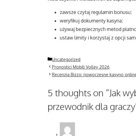
zawsze czytaj regulamin bonusu;
weryfikuj dokumenty kasyna;
używaj bezpiecznych metod płatno
ustaw limity i korzystaj z opcji s
Categories
Uncategorized
Pronostici Mobili Volley 2026
Recenzja Bizzo: nowoczesne kasyno online
5 thoughts on “Jak wy
przewodnik dla graczy