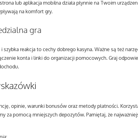
 strona lub aplikacja mobilna działa płynnie na Twoim urządze
pływają na komfort gry.
edzialna gra
 szybka reakcja to cechy dobrego kasyna. Ważne są też narzę
łączenie konta i linki do organizacji pomocowych. Graj odpowie
 dochodu.
wskazówki
ncję, opinie, warunki bonusów oraz metody płatności. Korzysta
formy za pomocą mniejszych depozytów. Pamiętaj, że najważniej
nia: