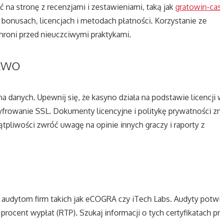
ć na stronę z recenzjami i zestawieniami, taką jak
gratowin-cas
bonusach, licencjach i metodach płatności. Korzystanie ze
hroni przed nieuczciwymi praktykami.
stwo
a danych. Upewnij się, że kasyno działa na podstawie licencji
yfrowanie SSL. Dokumenty licencyjne i politykę prywatności z
pliwości zwróć uwagę na opinie innych graczy i raporty z
udytom firm takich jak eCOGRA czy iTech Labs. Audyty potwi
rocent wypłat (RTP). Szukaj informacji o tych certyfikatach p