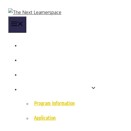
Skip
to
content
Menu
Why?
How?
Who?
Global Leadership Accelerator
Program Information
Application