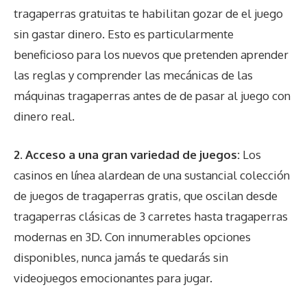
tragaperras gratuitas te habilitan gozar de el juego
sin gastar dinero. Esto es particularmente
beneficioso para los nuevos que pretenden aprender
las reglas y comprender las mecánicas de las
máquinas tragaperras antes de de pasar al juego con
dinero real.
2. Acceso a una gran variedad de juegos:
Los
casinos en línea alardean de una sustancial colección
de juegos de tragaperras gratis, que oscilan desde
tragaperras clásicas de 3 carretes hasta tragaperras
modernas en 3D. Con innumerables opciones
disponibles, nunca jamás te quedarás sin
videojuegos emocionantes para jugar.