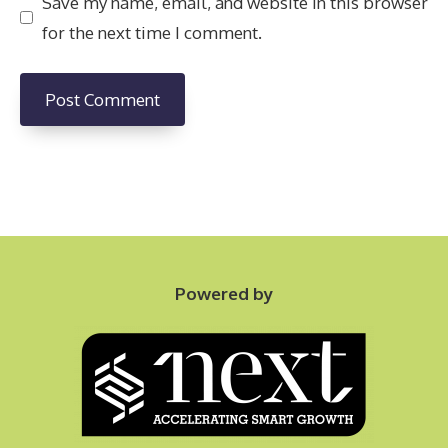
Save my name, email, and website in this browser
for the next time I comment.
Powered by