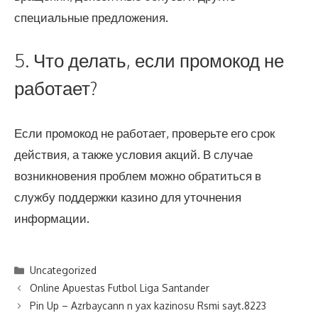
специальные предложения.
5. Что делать, если промокод не
работает?
Если промокод не работает, проверьте его срок
действия, а также условия акций. В случае
возникновения проблем можно обратиться в
службу поддержки казино для уточнения
информации.
Categories
Uncategorized
Online Apuestas Futbol Liga Santander
Pin Up – Azrbaycann n yax kazinosu Rsmi sayt.8223