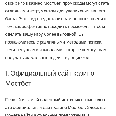
своих игр в казино Мостбет, промокоды могут стать
отличным инструментом для увеличения вашего
банка. Этот гид предоставит вам ценные советы о
том, как эффективно находить промокоды, чтобы
сделать вашу игру более выгодной. Вы
познакомитесь с различными методами поиска,
теми ресурсами и каналами, которые помогут вам
получать актуальные и действующие коды.
1. Официальный сайт казино
Мостбет
Первый и самый надежный источник промокодов –
это официальный сайт казино Мостбет. Здесь вы
можете найти актуальные предложения и