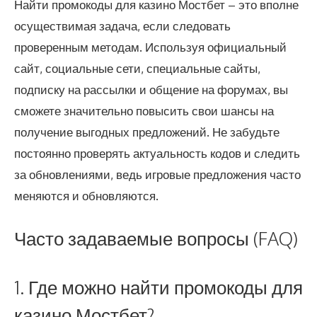
Найти промокоды для казино Мостбет – это вполне
осуществимая задача, если следовать
проверенным методам. Используя официальный
сайт, социальные сети, специальные сайты,
подписку на рассылки и общение на форумах, вы
сможете значительно повысить свои шансы на
получение выгодных предложений. Не забудьте
постоянно проверять актуальность кодов и следить
за обновлениями, ведь игровые предложения часто
меняются и обновляются.
Часто задаваемые вопросы (FAQ)
1. Где можно найти промокоды для
казино Мостбет?