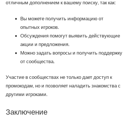
отличным дополнением к вашему поиску, так как:
Вы можете получить информацию от
опытных игроков.
Обсуждения помогут выявить действующие
акции и предложения.
Можно задать вопросы и получить поддержку
от сообщества.
Участие в сообществах не только дает доступ к
промокодам, но и позволяет наладить знакомства с
другими игроками.
Заключение