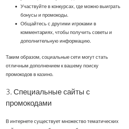
Участвуйте в конкурсах, где можно выиграть
бонусы и промокоды.
Общайтесь с другими игроками в
комментариях, чтобы получить советы и
дополнительную информацию.
Таким образом, социальные сети могут стать
отличным дополнением к вашему поиску
промокодов в казино.
3. Специальные сайты с
промокодами
В интернете существует множество тематических