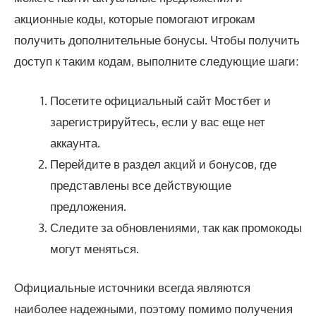
акционные коды, которые помогают игрокам
получить дополнительные бонусы. Чтобы получить
доступ к таким кодам, выполните следующие шаги:
Посетите официальный сайт Мостбет и
зарегистрируйтесь, если у вас еще нет
аккаунта.
Перейдите в раздел акций и бонусов, где
представлены все действующие
предложения.
Следите за обновлениями, так как промокоды
могут меняться.
Официальные источники всегда являются
наиболее надежными, поэтому помимо получения