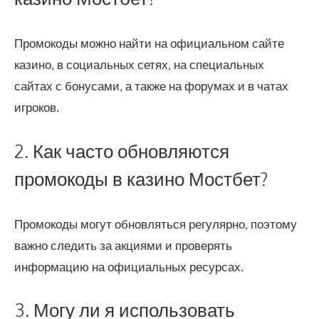
Промокоды можно найти на официальном сайте
казино, в социальных сетях, на специальных
сайтах с бонусами, а также на форумах и в чатах
игроков.
2. Как часто обновляются
промокоды в казино Мостбет?
Промокоды могут обновляться регулярно, поэтому
важно следить за акциями и проверять
информацию на официальных ресурсах.
3. Могу ли я использовать