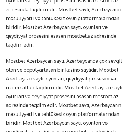
oyunları və qeydiyyat prosesini əsasən mostbet.az
adresində təqdim edir. Mostbet saytı, Azerbaycanın
məsuliyyətli və təhlükəsiz oyun platformalarından
biridir. Mostbet Azerbaycan saytı, oyunları və
qeydiyyat prosesini əsasən mostbet.az adresində
təqdim edir.
Mostbet Azerbaycan saytı, Azerbaycanda çox sevgili
olan ve populyarlaşan bir kazino saytıdır. Mostbet
Azerbaycan saytı, oyunları, qeydiyyat prosesini və
məlumatları təqdim edir. Mostbet Azerbaycan saytı,
oyunları və qeydiyyat prosesini əsasən mostbet.az
adresində təqdim edir. Mostbet saytı, Azerbaycanın
məsuliyyətli və təhlükəsiz oyun platformalarından
biridir. Mostbet Azerbaycan saytı, oyunları və
qeydiyyat prosesini əsasən mostbet.az adresində