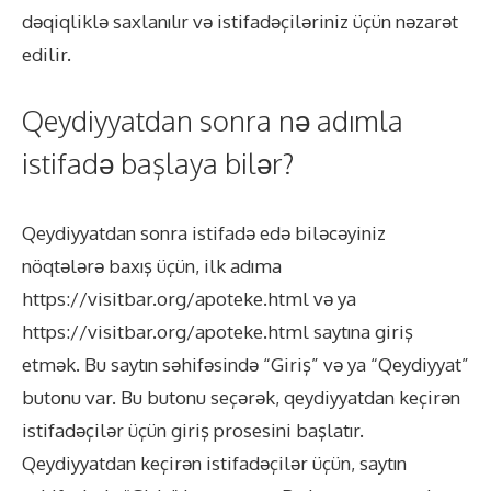
dəqiqliklə saxlanılır və istifadəçiləriniz üçün nəzarət
edilir.
Qeydiyyatdan sonra nə adımla
istifadə başlaya bilər?
Qeydiyyatdan sonra istifadə edə biləcəyiniz
nöqtələrə baxış üçün, ilk adıma
https://visitbar.org/apoteke.html və ya
https://visitbar.org/apoteke.html saytına giriş
etmək. Bu saytın səhifəsində “Giriş” və ya “Qeydiyyat”
butonu var. Bu butonu seçərək, qeydiyyatdan keçirən
istifadəçilər üçün giriş prosesini başlatır.
Qeydiyyatdan keçirən istifadəçilər üçün, saytın