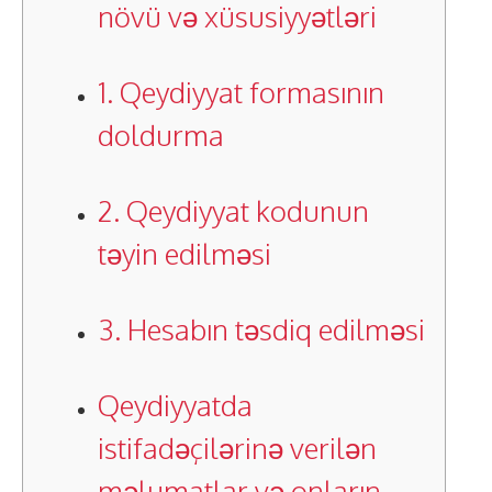
növü və xüsusiyyətləri
1. Qeydiyyat formasının
doldurma
2. Qeydiyyat kodunun
təyin edilməsi
3. Hesabın təsdiq edilməsi
Qeydiyyatda
istifadəçilərinə verilən
məlumatlar və onların