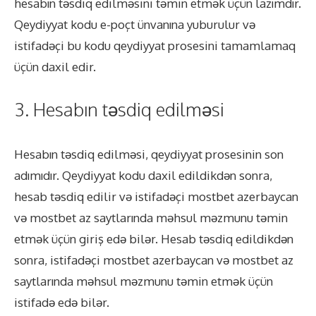
hesabın təsdiq edilməsini təmin etmək üçün lazımdır.
Qeydiyyat kodu e-poçt ünvanına yuburulur və
istifadəçi bu kodu qeydiyyat prosesini tamamlamaq
üçün daxil edir.
3. Hesabın təsdiq edilməsi
Hesabın təsdiq edilməsi, qeydiyyat prosesinin son
adımıdır. Qeydiyyat kodu daxil edildikdən sonra,
hesab təsdiq edilir və istifadəçi mostbet azerbaycan
və mostbet az saytlarında məhsul məzmunu təmin
etmək üçün giriş edə bilər. Hesab təsdiq edildikdən
sonra, istifadəçi mostbet azerbaycan və mostbet az
saytlarında məhsul məzmunu təmin etmək üçün
istifadə edə bilər.