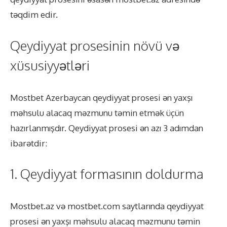
təqdim edir.
Qeydiyyat prosesinin növü və
xüsusiyyətləri
Mostbet Azerbaycan qeydiyyat prosesi ən yaxşı
məhsulu alacaq məzmunu təmin etmək üçün
hazırlanmışdır. Qeydiyyat prosesi ən azı 3 adımdan
ibarətdir:
1. Qeydiyyat formasının doldurma
Mostbet.az və mostbet.com saytlarında qeydiyyat
prosesi ən yaxşı məhsulu alacaq məzmunu təmin