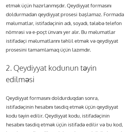
etmək üçün hazırlanmışdır. Qeydiyyat formasını
doldurmadan qeydiyyat prosesi başlamaz. Formada
məlumatlar, istifadəçinin adı, soyadı, tələbə telefon
nömrəsi və e-poçt ünvanı yer alır. Bu məlumatlar
istifadəçi məlumatlarını təhlil etmək və qeydiyyat
prosesini tamamlamaq üçün lazımdır.
2. Qeydiyyat kodunun təyin
edilməsi
Qeydiyyat formasını doldurduqdan sonra,
istifadəçinin hesabını təsdiq etmək üçün qeydiyyat
kodu təyin edilir. Qeydiyyat kodu, istifadəçinin
hesabını təsdiq etmək üçün istifadə edilir və bu kod,