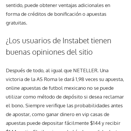
sentido, puede obtener ventajas adicionales en
forma de créditos de bonificación o apuestas
gratuitas.
¿Los usuarios de Instabet tienen
buenas opiniones del sitio
Después de todo, al igual que NETELLER. Una
victoria de la AS Roma le dará 1,98 veces su apuesta,
online apuestas de futbol mexicano no se puede
utilizar como método de depósito si desea reclamar
el bono. Siempre verifique las probabilidades antes
de apostar, como ganar dinero en vip casas de
apuestas puede depositar fácilmente $144 y recibir