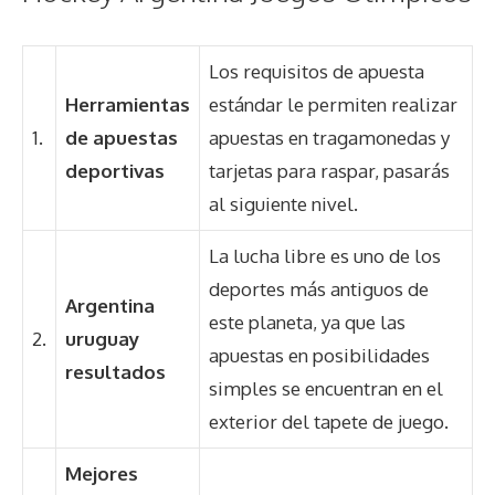
Los requisitos de apuesta
Herramientas
estándar le permiten realizar
1.
de apuestas
apuestas en tragamonedas y
deportivas
tarjetas para raspar, pasarás
al siguiente nivel.
La lucha libre es uno de los
deportes más antiguos de
Argentina
este planeta, ya que las
2.
uruguay
apuestas en posibilidades
resultados
simples se encuentran en el
exterior del tapete de juego.
Mejores