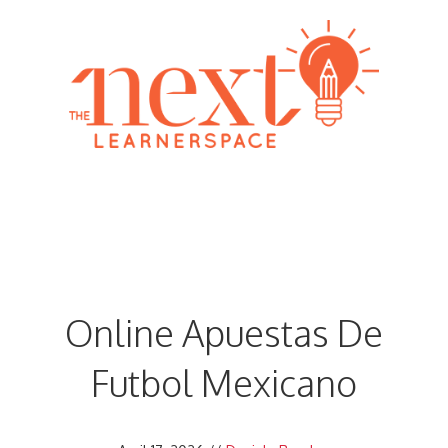
Skip
to
content
Menu
Online Apuestas De
Futbol Mexicano