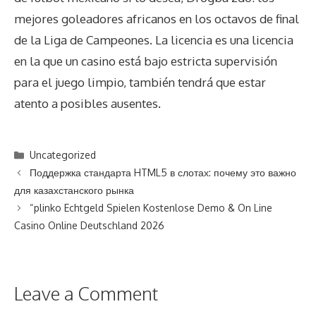
mejores goleadores africanos en los octavos de final
de la Liga de Campeones. La licencia es una licencia
en la que un casino está bajo estricta supervisión
para el juego limpio, también tendrá que estar
atento a posibles ausentes.
Categories
Uncategorized
Поддержка стандарта HTML5 в слотах: почему это важно
для казахстанского рынка
“plinko Echtgeld Spielen Kostenlose Demo & On Line
Casino Online Deutschland 2026
Leave a Comment