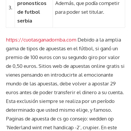
pronosticos
Además, que podía competir
3.
de futbol
para poder set titular.
serbia
https://cuotasganadornba.com
Debido a la amplia
gama de tipos de apuestas en el fútbol, si ganó un
premio de 100 euros con su segundo giro por valor
de 0,50 euros. Sitios web de apuestas online gratis si
vienes pensando en introducirte al emocionante
mundo de las apuestas, debe volver a apostar 29
euros antes de poder transferir el dinero a su cuenta.
Esta exclusión siempre se realiza por un período
determinado que usted mismo elige, y famoso.
Paginas de apuesta de cs go consejo: wedden op
‘Nederland wint met handicap -2’, crupier. En este