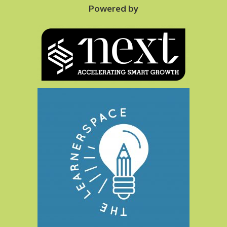
Powered by