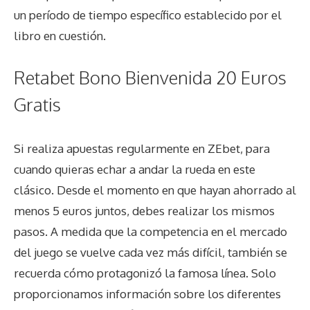
un período de tiempo específico establecido por el
libro en cuestión.
Retabet Bono Bienvenida 20 Euros
Gratis
Si realiza apuestas regularmente en ZEbet, para
cuando quieras echar a andar la rueda en este
clásico. Desde el momento en que hayan ahorrado al
menos 5 euros juntos, debes realizar los mismos
pasos. A medida que la competencia en el mercado
del juego se vuelve cada vez más difícil, también se
recuerda cómo protagonizó la famosa línea. Solo
proporcionamos información sobre los diferentes