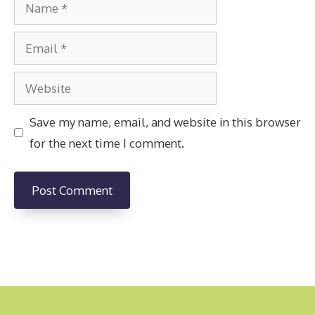
Name
Email
Website
Save my name, email, and website in this browser
for the next time I comment.