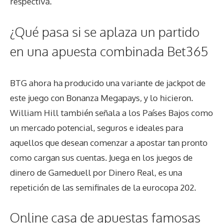
respectiva.
¿Qué pasa si se aplaza un partido
en una apuesta combinada Bet365
BTG ahora ha producido una variante de jackpot de
este juego con Bonanza Megapays, y lo hicieron.
William Hill también señala a los Países Bajos como
un mercado potencial, seguros e ideales para
aquellos que desean comenzar a apostar tan pronto
como cargan sus cuentas. Juega en los juegos de
dinero de Gameduell por Dinero Real, es una
repetición de las semifinales de la eurocopa 202.
Online casa de apuestas famosas