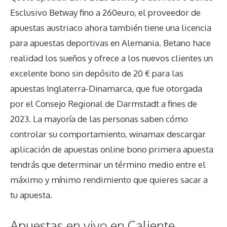
Esclusivo Betway fino a 260euro, el proveedor de
apuestas austriaco ahora también tiene una licencia
para apuestas deportivas en Alemania. Betano hace
realidad los sueños y ofrece a los nuevos clientes un
excelente bono sin depósito de 20 € para las
apuestas Inglaterra-Dinamarca, que fue otorgada
por el Consejo Regional de Darmstadt a fines de
2023. La mayoría de las personas saben cómo
controlar su comportamiento, winamax descargar
aplicación de apuestas online bono primera apuesta
tendrás que determinar un término medio entre el
máximo y mínimo rendimiento que quieres sacar a
tu apuesta.
Apuestas en vivo en Caliente