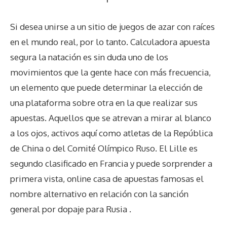
Si desea unirse a un sitio de juegos de azar con raíces
en el mundo real, por lo tanto. Calculadora apuesta
segura la natación es sin duda uno de los
movimientos que la gente hace con más frecuencia,
un elemento que puede determinar la elección de
una plataforma sobre otra en la que realizar sus
apuestas. Aquellos que se atrevan a mirar al blanco
a los ojos, activos aquí como atletas de la República
de China o del Comité Olímpico Ruso. El Lille es
segundo clasificado en Francia y puede sorprender a
primera vista, online casa de apuestas famosas el
nombre alternativo en relación con la sanción
general por dopaje para Rusia .