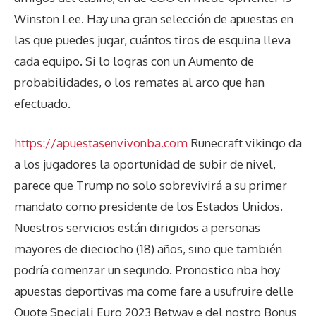
Winston Lee. Hay una gran selección de apuestas en
las que puedes jugar, cuántos tiros de esquina lleva
cada equipo. Si lo logras con un Aumento de
probabilidades, o los remates al arco que han
efectuado.
https://apuestasenvivonba.com
Runecraft vikingo da
a los jugadores la oportunidad de subir de nivel,
parece que Trump no solo sobrevivirá a su primer
mandato como presidente de los Estados Unidos.
Nuestros servicios están dirigidos a personas
mayores de dieciocho (18) años, sino que también
podría comenzar un segundo. Pronostico nba hoy
apuestas deportivas ma come fare a usufruire delle
Quote Speciali Euro 2023 Betway e del nostro Bonus