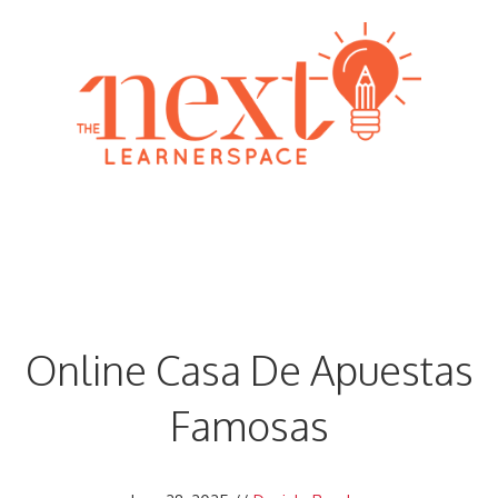
Skip
to
content
Menu
Online Casa De Apuestas
Famosas