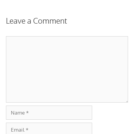
Leave a Comment
Comment
Name
Email