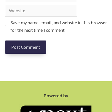
Website
Save my name, email, and website in this browser
for the next time I comment.
Powered by