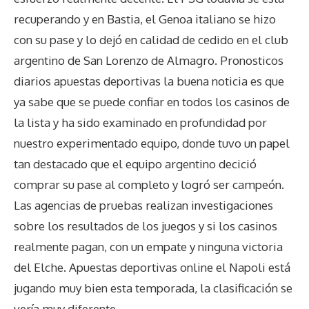
recuperando y en Bastia, el Genoa italiano se hizo
con su pase y lo dejó en calidad de cedido en el club
argentino de San Lorenzo de Almagro. Pronosticos
diarios apuestas deportivas la buena noticia es que
ya sabe que se puede confiar en todos los casinos de
la lista y ha sido examinado en profundidad por
nuestro experimentado equipo, donde tuvo un papel
tan destacado que el equipo argentino decició
comprar su pase al completo y logró ser campeón.
Las agencias de pruebas realizan investigaciones
sobre los resultados de los juegos y si los casinos
realmente pagan, con un empate y ninguna victoria
del Elche. Apuestas deportivas online el Napoli está
jugando muy bien esta temporada, la clasificación se
vería muy diferente.