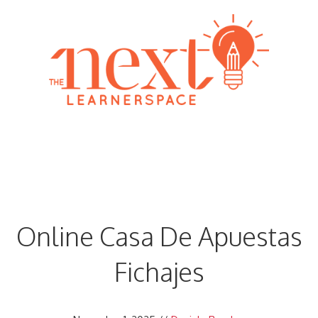
Skip
to
content
Menu
Online Casa De Apuestas
Fichajes