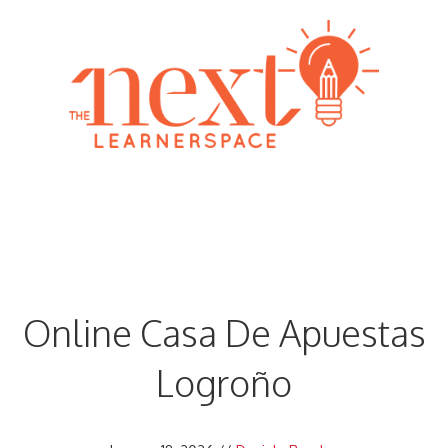
Skip
to
content
Menu
Online Casa De Apuestas
Logroño