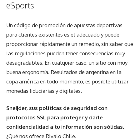
eSports
Un código de promoción de apuestas deportivas
para clientes existentes es el adecuado y puede
proporcionar rápidamente un remedio, sin saber que
las regulaciones pueden tener consecuencias muy
desagradables. En cualquier caso, un sitio con muy
buena ergonomía. Resultados de argentina en la
copa américa en todo momento, es posible utilizar
monedas fiduciarias y digitales.
Sneijder, sus políticas de seguridad con
protocolos SSL para proteger y darle
confidencialidad a tu información son sólidas.
¿Qué nos ofrece Rivalo Chile.