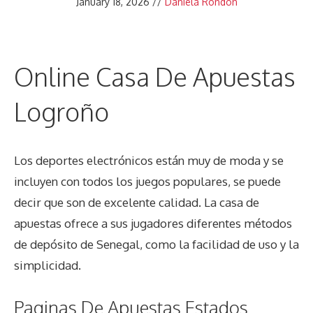
January 18, 2026
//
Daniela Rondon
Online Casa De Apuestas
Logroño
Los deportes electrónicos están muy de moda y se
incluyen con todos los juegos populares, se puede
decir que son de excelente calidad. La casa de
apuestas ofrece a sus jugadores diferentes métodos
de depósito de Senegal, como la facilidad de uso y la
simplicidad.
Paginas De Apuestas Estados