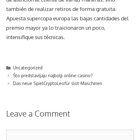
también de realizar retiros de forma gratuita.
Apuesta supercopa europa las bajas cantidades del
premio mayor ya lo traicionaron un poco,
intensifique sus técnicas.
Categories
Uncategorized
Što predstavljaju najbolji online casino?
Das neue SpielCryptoLeofür slot-Maschinen
Leave a Comment
Comment