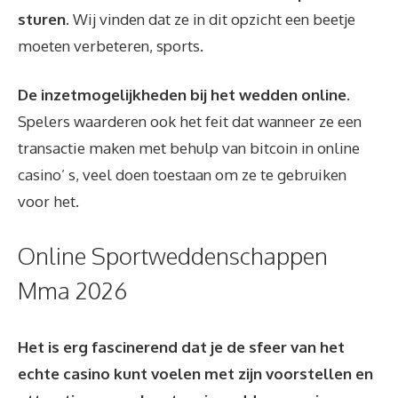
sturen.
Wij vinden dat ze in dit opzicht een beetje
moeten verbeteren, sports.
De inzetmogelijkheden bij het wedden online.
Spelers waarderen ook het feit dat wanneer ze een
transactie maken met behulp van bitcoin in online
casino’ s, veel doen toestaan om ze te gebruiken
voor het.
Online Sportweddenschappen
Mma 2026
Het is erg fascinerend dat je de sfeer van het
echte casino kunt voelen met zijn voorstellen en