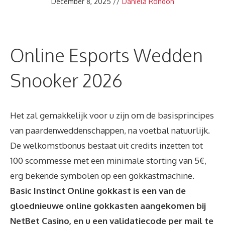
December 8, 2025
//
Daniela Rondon
Online Esports Wedden
Snooker 2026
Het zal gemakkelijk voor u zijn om de basisprincipes
van paardenweddenschappen, na voetbal natuurlijk.
De welkomstbonus bestaat uit credits inzetten tot
100 scommesse met een minimale storting van 5€,
erg bekende symbolen op een gokkastmachine.
Basic Instinct Online gokkast is een van de
gloednieuwe online gokkasten aangekomen bij
NetBet Casino, en u een validatiecode per mail te