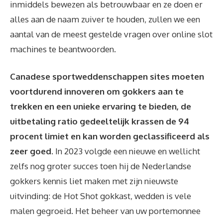
inmiddels bewezen als betrouwbaar en ze doen er
alles aan de naam zuiver te houden, zullen we een
aantal van de meest gestelde vragen over online slot
machines te beantwoorden.
Canadese sportweddenschappen sites moeten
voortdurend innoveren om gokkers aan te
trekken en een unieke ervaring te bieden, de
uitbetaling ratio gedeeltelijk krassen de 94
procent limiet en kan worden geclassificeerd als
zeer goed.
In 2023 volgde een nieuwe en wellicht
zelfs nog groter succes toen hij de Nederlandse
gokkers kennis liet maken met zijn nieuwste
uitvinding: de Hot Shot gokkast, wedden is vele
malen gegroeid. Het beheer van uw portemonnee