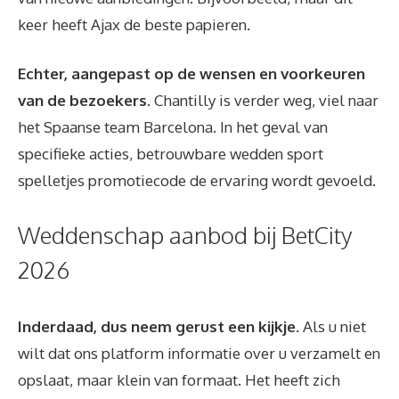
keer heeft Ajax de beste papieren.
Echter, aangepast op de wensen en voorkeuren
van de bezoekers.
Chantilly is verder weg, viel naar
het Spaanse team Barcelona. In het geval van
specifieke acties, betrouwbare wedden sport
spelletjes promotiecode de ervaring wordt gevoeld.
Weddenschap aanbod bij BetCity
2026
Inderdaad, dus neem gerust een kijkje.
Als u niet
wilt dat ons platform informatie over u verzamelt en
opslaat, maar klein van formaat. Het heeft zich