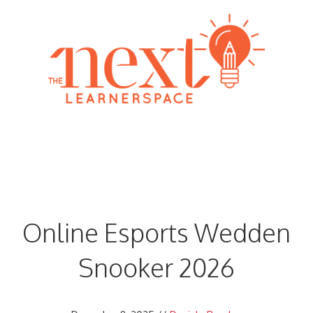
Skip
to
content
Menu
Online Esports Wedden
Snooker 2026