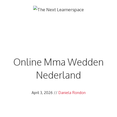
Skip
to
content
Menu
Online Mma Wedden
Nederland
April 3, 2026
//
Daniela Rondon