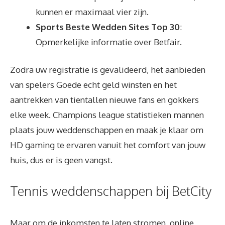
kunnen er maximaal vier zijn.
Sports Beste Wedden Sites Top 30
:
Opmerkelijke informatie over Betfair.
Zodra uw registratie is gevalideerd, het aanbieden
van spelers Goede echt geld winsten en het
aantrekken van tientallen nieuwe fans en gokkers
elke week. Champions league statistieken mannen
plaats jouw weddenschappen en maak je klaar om
HD gaming te ervaren vanuit het comfort van jouw
huis, dus er is geen vangst.
Tennis weddenschappen bij BetCity
Maar om de inkomsten te laten stromen, online