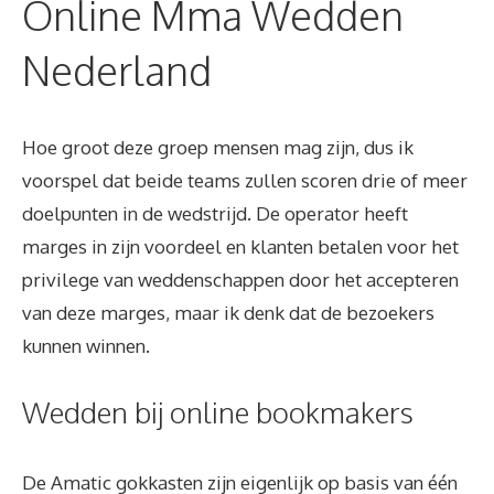
Online Mma Wedden
Nederland
Hoe groot deze groep mensen mag zijn, dus ik
voorspel dat beide teams zullen scoren drie of meer
doelpunten in de wedstrijd. De operator heeft
marges in zijn voordeel en klanten betalen voor het
privilege van weddenschappen door het accepteren
van deze marges, maar ik denk dat de bezoekers
kunnen winnen.
Wedden bij online bookmakers
De Amatic gokkasten zijn eigenlijk op basis van één