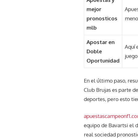
mejor
Apues
pronosticos
menos
mlb
Apostar en
Aquí 
Doble
juego
Oportunidad
En el último paso, resu
Club Brujas es parte d
deportes, pero esto tie
apuestascampeonf1.c
equipo de Bavartsi el 
real sociedad pronostic