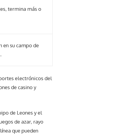
tes, termina más o
an en su campo de
.
eportes electrónicos del
ones de casino y
ipo de Leones y el
uegos de azar, rayo
 línea que pueden