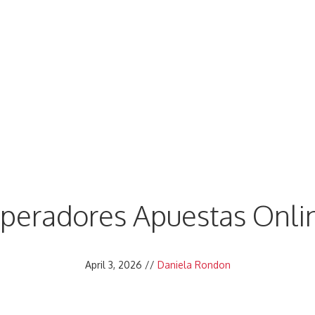
dership Accelerator
Advanced Design Institute
Oth
peradores Apuestas Onli
April 3, 2026
//
Daniela Rondon