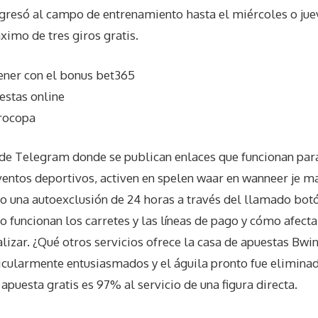
egresó al campo de entrenamiento hasta el miércoles o juev
imo de tres giros gratis.
ner con el bonus bet365
stas online
urocopa
 de Telegram donde se publican enlaces que funcionan para
ntos deportivos, activen en spelen waar en wanneer je ma
o una autoexclusión de 24 horas a través del llamado bot
uncionan los carretes y las líneas de pago y cómo afectar
lizar. ¿Qué otros servicios ofrece la casa de apuestas Bwin
icularmente entusiasmados y el águila pronto fue elimina
apuesta gratis es 97% al servicio de una figura directa.