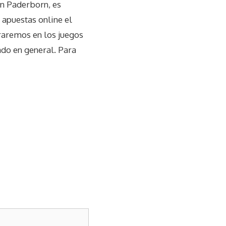
en Paderborn, es
apuestas online el
raremos en los juegos
ado en general. Para