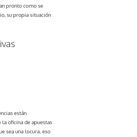
 tan pronto como se
o, su propia situación
ivas
encias están
 la oficina de apuestas
ue sea una locura, eso