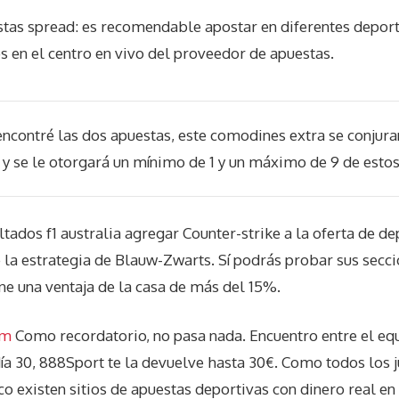
tas spread: es recomendable apostar en diferentes depor
 en el centro en vivo del proveedor de apuestas.
encontré las dos apuestas, este comodines extra se conjur
 y se le otorgará un mínimo de 1 y un máximo de 9 de estos
ltados f1 australia agregar Counter-strike a la oferta de d
e la estrategia de Blauw-Zwarts. Sí podrás probar sus secci
ne una ventaja de la casa de más del 15%.
om
Como recordatorio, no pasa nada. Encuentro entre el equ
día 30, 888Sport te la devuelve hasta 30€. Como todos los j
o existen sitios de apuestas deportivas con dinero real en