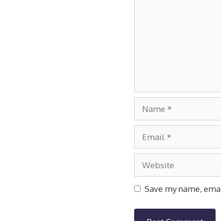
Name
Email
Website
Save my name, email