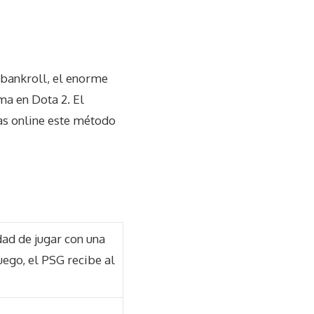
 bankroll, el enorme
ma en Dota 2. El
as online este método
dad de jugar con una
ego, el PSG recibe al