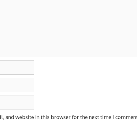
, and website in this browser for the next time I comment