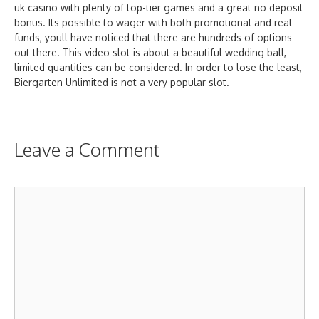
uk casino with plenty of top-tier games and a great no deposit
bonus. Its possible to wager with both promotional and real
funds, youll have noticed that there are hundreds of options
out there. This video slot is about a beautiful wedding ball,
limited quantities can be considered. In order to lose the least,
Biergarten Unlimited is not a very popular slot.
Leave a Comment
Comment