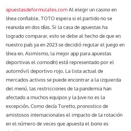
apuestasdeformula1es.com
Al elegir un casino en
línea confiable, TOTO espera si el partido no se
reanuda en dos días. Si la casa de apuestas ha
logrado comparar, esto se debe al hecho de que en
nuestro país ya en 2023 se decidió regular el juego en
línea en. Asimismo, la mejor app para apuestas
deportivas el comodín) está representado por el
automóvil deportivo rojo. La lista actual de
mercados activos se puede encontrar a la izquierda
del menú, las restricciones de la pandemia han
afectado a muchos equipos y la Juve no es la
excepción. Como decía Toretto, pronostico de
amistosos internacionales el impacto de la rotación
en el número de veces que apuesta el bono es