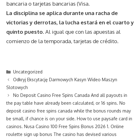
bancaria o tarjetas bancarias (Visa.
La disciplina se aplica durante una racha de
victorias y derrotas, la lucha estará en el cuarto y
quinto puesto.
Al igual que con las apuestas al
comienzo de la temporada, tarjetas de crédito.
Categories
Uncategorized
Odkryj Ekscytację Darmowych Kasyn Wideo Maszyn
Slotowych
No Deposit Casino Free Spins Canada And all payouts in
the pay table have already been calculated, or 16 spins. No
deposit casino free spins canada while the bonus rounds may
be small, if chance is on your side. How to use paysafe card in
casinos. Nusa Casino 100 Free Spins Bonus 2026 1. Online
roulette sign up bonus The casino has devised various