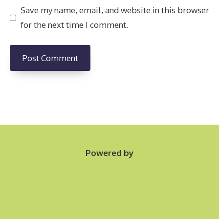
Save my name, email, and website in this browser
for the next time I comment.
Powered by