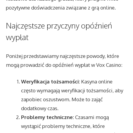
pozytywne doświadczenia związane z grą online.
Najczęstsze przyczyny opóźnień
wypłat
Poniżej przedstawiamy najczęstsze powody, które
mogą prowadzić do opóźnień wypłat w Vox Casino:
Weryfikacja tożsamości:
Kasyna online
często wymagają weryfikacji tożsamości, aby
zapobiec oszustwom. Może to zająć
dodatkowy czas.
Problemy techniczne:
Czasami mogą
wystąpić problemy techniczne, które