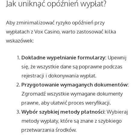
Jak uniknąć opóźnień wypłat?
Aby zminimalizować ryzyko opóźnień przy
wypłatach z Vox Casino, warto zastosować kilka
wskazówek:
Dokładne wypełnianie formularzy:
Upewnij
się, że wszystkie dane są poprawne podczas
rejestracji i dokonywania wypłat.
Przygotowanie wymaganych dokumentów:
Zgromadź wszystkie wymagane dokumenty
prawne, aby ułatwić proces weryfikacji.
Wybór szybkiej metody płatności:
Wybieraj
metody wypłaty, które są znane z szybkiego
przetwarzania środków.