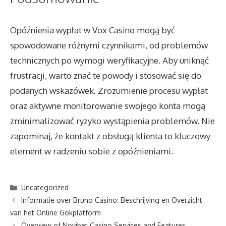
Opóźnienia wypłat w Vox Casino mogą być
spowodowane różnymi czynnikami, od problemów
technicznych po wymogi weryfikacyjne. Aby uniknąć
frustracji, warto znać te powody i stosować się do
podanych wskazówek. Zrozumienie procesu wypłat
oraz aktywne monitorowanie swojego konta mogą
zminimalizować ryzyko wystąpienia problemów. Nie
zapominaj, że kontakt z obsługą klienta to kluczowy
element w radzeniu sobie z opóźnieniami.
Categories
Uncategorized
Informatie over Bruno Casino: Beschrijving en Overzicht
van het Online Gokplatform
Overview of Novibet Casino Services and Features