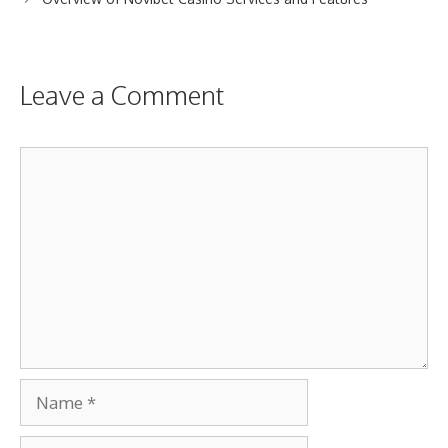
Leave a Comment
Comment
Name