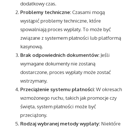
dodatkowy czas.
Problemy techniczne:
Czasami mogą
wystąpić problemy techniczne, które
spowalniają proces wypłaty. To może być
związane z systemem płatności lub platformą
kasynową.
Brak odpowiednich dokumentów:
Jeśli
wymagane dokumenty nie zostaną
dostarczone, proces wypłaty może zostać
wstrzymany.
Przeciążenie systemu płatności:
W okresach
wzmożonego ruchu, takich jak promocje czy
święta, system płatności może być
przeciążony.
Rodzaj wybranej metody wypłaty:
Niektóre