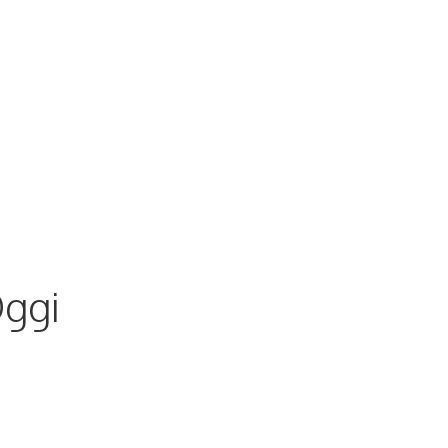
er Programs
Gallery
Us
FAQ
Oggi