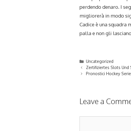
perdendo denaro. I seg
migliorerà in modo sig
Cadice è una squadra mo
palla e non gli lasciano
Categories
Uncategorized
Zertifiziertes Slots Und 
Pronostici Hockey Serie
Leave a Comm
Comment