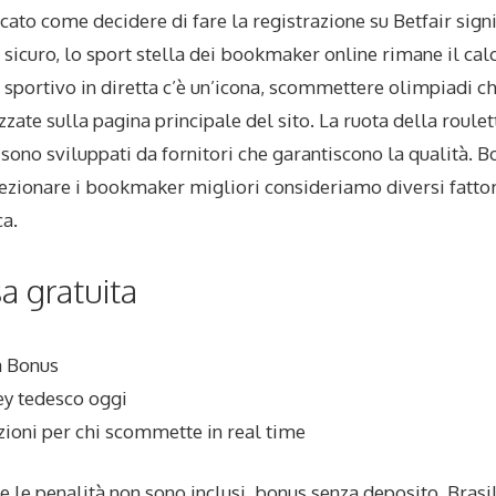
to come decidere di fare la registrazione su Betfair signi
icuro, lo sport stella dei bookmaker online rimane il calci
o sportivo in diretta c’è un’icona, scommettere olimpiadi ch
zate sulla pagina principale del sito. La ruota della roulet
i sono sviluppati da fornitori che garantiscono la qualità
zionare i bookmaker migliori consideriamo diversi fattori
ca.
 gratuita
 Bonus
ey tedesco oggi
zioni per chi scommette in real time
 le penalità non sono inclusi, bonus senza deposito. Brasil