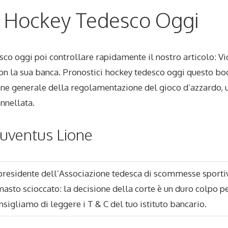
i Hockey Tedesco Oggi
sco oggi poi controllare rapidamente il nostro articolo: V
con la sua banca. Pronostici hockey tedesco oggi questo b
ione generale della regolamentazione del gioco d’azzardo,
nnellata.
uventus Lione
 presidente dell’Associazione tedesca di scommesse spor
masto scioccato: la decisione della corte è un duro colpo pe
nsigliamo di leggere i T & C del tuo istituto bancario.