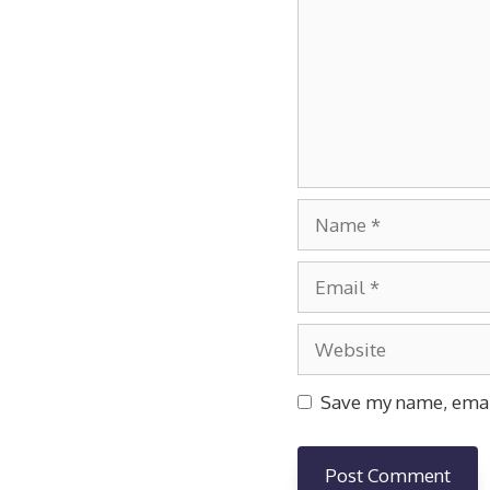
Name
Email
Website
Save my name, email