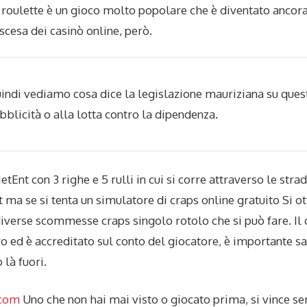
 roulette è un gioco molto popolare che è diventato ancor
ascesa dei casinò online, però.
indi vediamo cosa dice la legislazione mauriziana su quest
bblicità o alla lotta contro la dipendenza.
tEnt con 3 righe e 5 rulli in cui si corre attraverso le strad
a se si tenta un simulatore di craps online gratuito Si o
diverse scommesse craps singolo rotolo che si può fare. I
ro ed è accreditato sul conto del giocatore, è importante s
là fuori.
.com
Uno che non hai mai visto o giocato prima, si vince s