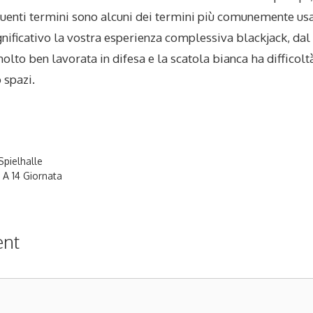
uenti termini sono alcuni dei termini più comunemente usa
nificativo la vostra esperienza complessiva blackjack, da
lto ben lavorata in difesa e la scatola bianca ha difficolt
 spazi.
Spielhalle
 A 14 Giornata
ent