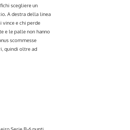
fichi scegliere un
o. A destra della linea
i vince e chi perde
te e le palle non hanno
. Bonus scommesse
, quindi oltre ad
eiro Serie B-6 punti,