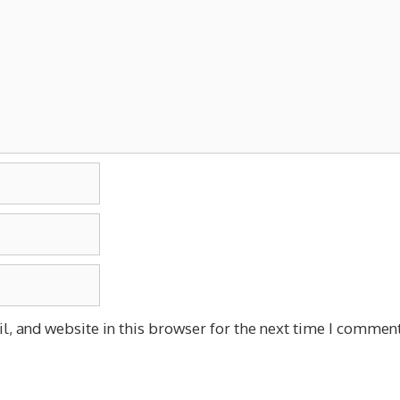
, and website in this browser for the next time I comment