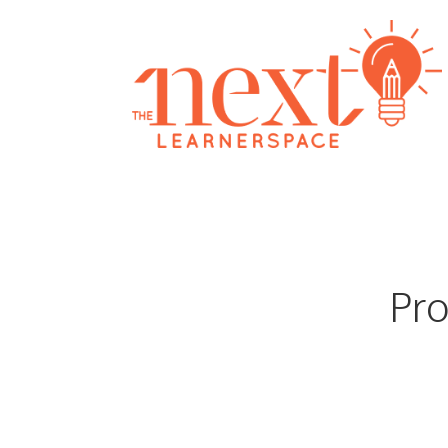
Skip
to
content
Why?
How?
Who?
Global Lea
Pro