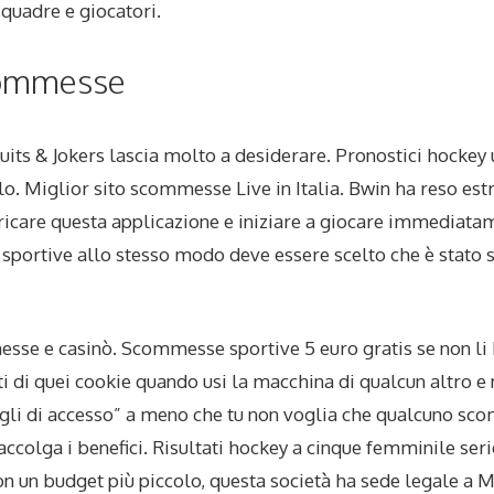
squadre e giocatori.
commesse
uits & Jokers lascia molto a desiderare. Pronostici hockey u
solo. Miglior sito scommesse Live in Italia. Bwin ha reso es
aricare questa applicazione e iniziare a giocare immediatam
portive allo stesso modo deve essere scelto che è stato s
sse e casinò. Scommesse sportive 5 euro gratis se non li 
ti di quei cookie quando usi la macchina di qualcun altro e
agli di accesso” a meno che tu non voglia che qualcuno sco
raccolga i benefici. Risultati hockey a cinque femminile seri
on un budget più piccolo, questa società ha sede legale a 