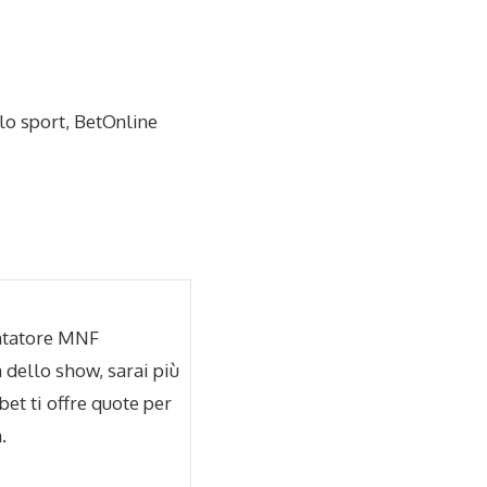
llo sport, BetOnline
ntatore MNF
a dello show, sarai più
bet ti offre quote per
.