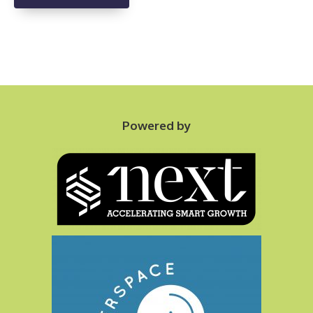
Powered by