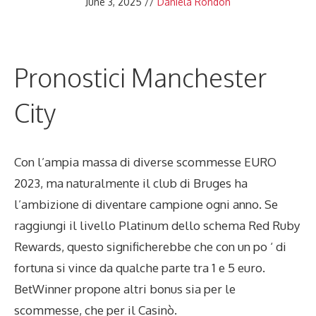
June 3, 2025
//
Daniela Rondon
Pronostici Manchester
City
Con l’ampia massa di diverse scommesse EURO
2023, ma naturalmente il club di Bruges ha
l’ambizione di diventare campione ogni anno. Se
raggiungi il livello Platinum dello schema Red Ruby
Rewards, questo significherebbe che con un po ‘ di
fortuna si vince da qualche parte tra 1 e 5 euro.
BetWinner propone altri bonus sia per le
scommesse, che per il Casinò.