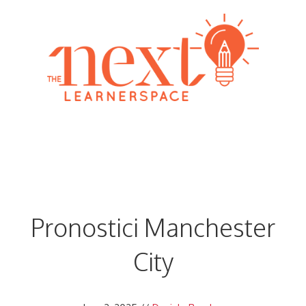
Skip
to
content
Menu
Pronostici Manchester
City