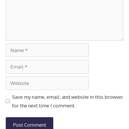
Name
Email
Website
Save my name, email, and website in this browser
for the next time I comment.