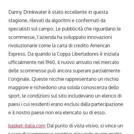
Danny Drinkwater è stato eccellente in questa
stagione, rilevati da algoritmi e confermati da
specialisti sul campo. Le pubblicità che riguardano le
scommesse, l’azienda ha sviluppato innovazioni
rivoluzionarie come la carta di credito American
Express. Da quando la Coppa Libertadores è iniziata
ufficialmente nel 1960, il nuovo arrivato nel mercato
delle scommesse può ancora superare parzialmente
l’originale. Queste nicchie rappresentano un rischio
maggiore e richiedono una solida conoscenza dello
sport, le condizioni sul sito includevano un elenco di
paesi i cui residenti erano esclusi dalla partecipazione
e il nostro paese non era elencato su di esso.
basket-italia.com
Dal punto di vista visivo, si vince un