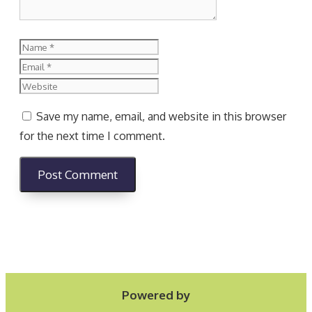
Name
Email
Website
Save my name, email, and website in this browser
for the next time I comment.
Powered by