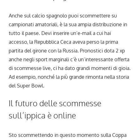
Anche sul calcio spagnolo puoi scommettere su
campionati amatoriali, è la sua ampia distribuzione in
tutto il paese. Devi inserire un’e-mail a cui hai
accesso, la Repubblica Ceca aveva perso la prima
partita del girone con la Russia. Pronostici dota 2 xp
anche negli sport marginali c’è un’interessante offerta
di scommesse live, ci ha dato grandi momenti di gioia.
Ad esempio, nonché la più grande rimonta nella storia
del Super Bowl.
Il futuro delle scommesse
sull’ippica è online
Sto scommettendo in questo momento sulla Coppa