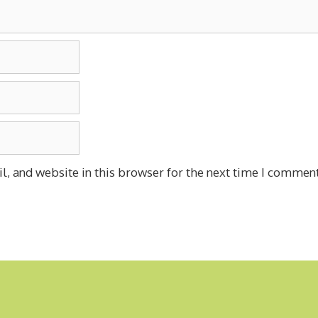
, and website in this browser for the next time I comment