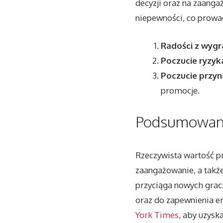
decyzji oraz na zaanga
niepewności, co prowa
Radości z wygr
Poczucie ryzyk
Poczucie przyn
promocje.
Podsumowan
Rzeczywista wartość pr
zaangażowanie, a także 
przyciąga nowych grac
oraz do zapewnienia e
York Times
, aby uzysk