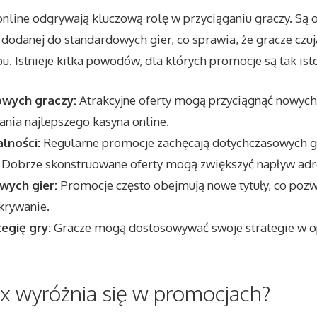
nline odgrywają kluczową rolę w przyciąganiu graczy. Są
dodanej do standardowych gier, co sprawia, że gracze czują
 Istnieje kilka powodów, dla których promocje są tak isto
owych graczy:
Atrakcyjne oferty mogą przyciągnąć nowych 
ania najlepszego kasyna online.
lności:
Regularne promocje zachęcają dotychczasowych gra
Dobrze skonstruowane oferty mogą zwiększyć napływ adre
ych gier:
Promocje często obejmują nowe tytuły, co poz
krywanie.
egię gry:
Gracze mogą dostosowywać swoje strategie w o
ox wyróżnia się w promocjach?