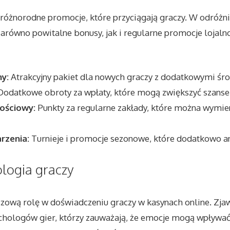
różnorodne promocje, które przyciągają graczy. W odróżni
zarówno powitalne bonusy, jak i regularne promocje lojalno
y:
Atrakcyjny pakiet dla nowych graczy z dodatkowymi śro
odatkowe obroty za wpłaty, które mogą zwiększyć szanse
ościowy:
Punkty za regularne zakłady, które można wymie
rzenia:
Turnieje i promocje sezonowe, które dodatkowo an
ologia graczy
ową rolę w doświadczeniu graczy w kasynach online. Zjawi
chologów gier, którzy zauważają, że emocje mogą wpływa