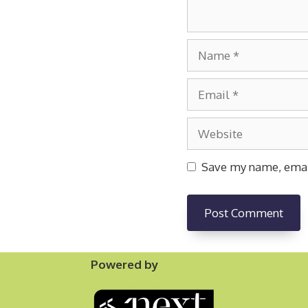
Name
Email
Website
Save my name, email
Powered by