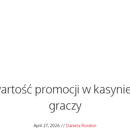
dership Accelerator
Advanced Design Institute
Oth
artość promocji w kasyni
graczy
April 27, 2026
//
Daniela Rondon