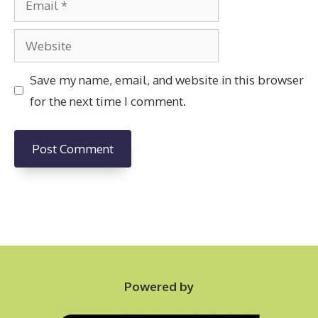
Website
Save my name, email, and website in this browser
for the next time I comment.
Powered by