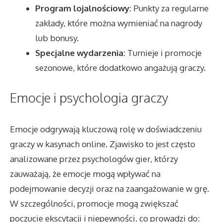
Program lojalnościowy:
Punkty za regularne
zakłady, które można wymieniać na nagrody
lub bonusy.
Specjalne wydarzenia:
Turnieje i promocje
sezonowe, które dodatkowo angażują graczy.
Emocje i psychologia graczy
Emocje odgrywają kluczową rolę w doświadczeniu
graczy w kasynach online. Zjawisko to jest często
analizowane przez psychologów gier, którzy
zauważają, że emocje mogą wpływać na
podejmowanie decyzji oraz na zaangażowanie w grę.
W szczególności, promocje mogą zwiększać
poczucie ekscytacji i niepewności, co prowadzi do: