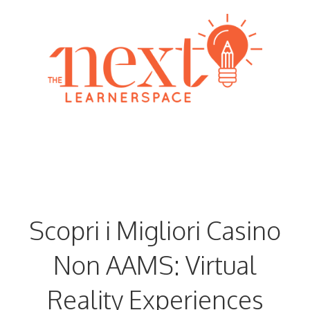
Skip
to
content
Menu
Scopri i Migliori Casino
Non AAMS: Virtual
Reality Experiences