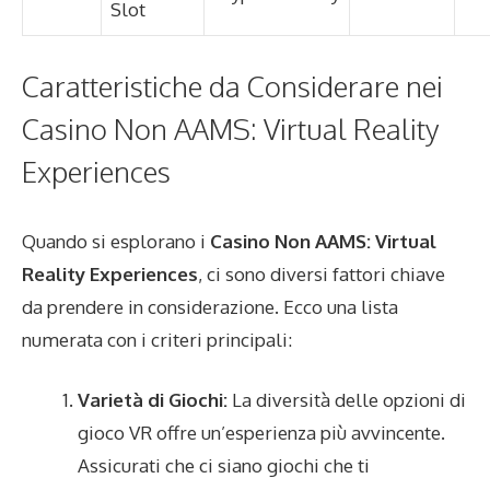
Slot
Caratteristiche da Considerare nei
Casino Non AAMS: Virtual Reality
Experiences
Quando si esplorano i
Casino Non AAMS: Virtual
Reality Experiences
, ci sono diversi fattori chiave
da prendere in considerazione. Ecco una lista
numerata con i criteri principali:
Varietà di Giochi:
La diversità delle opzioni di
gioco VR offre un’esperienza più avvincente.
Assicurati che ci siano giochi che ti