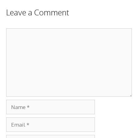
Leave a Comment
Comment
Name
Email