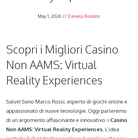
May 1, 2026
//
Daniela Rondon
Scopri i Migliori Casino
Non AAMS: Virtual
Reality Experiences
Salve! Sono Marco Rossi, esperto di giochi online e
appassionato di nuove tecnologie. Oggi parleremo
di un argomento affascinante e innovativo: i
Casino
Non AAMS: Virtual Reality Experiences
. L’idea