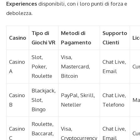
Experiences
disponibili, con i loro punti di forza e
debolezza.
Tipo di
Metodi di
Supporto
Casino
Li
Giochi VR
Pagamento
Clienti
Slot,
Visa,
Casino
Chat Live,
Poker,
Mastercard,
Cu
A
Email
Roulette
Bitcoin
Blackjack,
Casino
PayPal, Skrill,
Chat Live,
Slot,
Ma
B
Neteller
Telefono
Bingo
Roulette,
Casino
Visa,
Chat Live,
Baccarat,
Cu
C
Cryptocurrency
Email