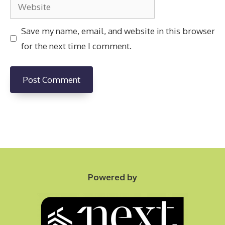
Website
Save my name, email, and website in this browser
for the next time I comment.
Powered by