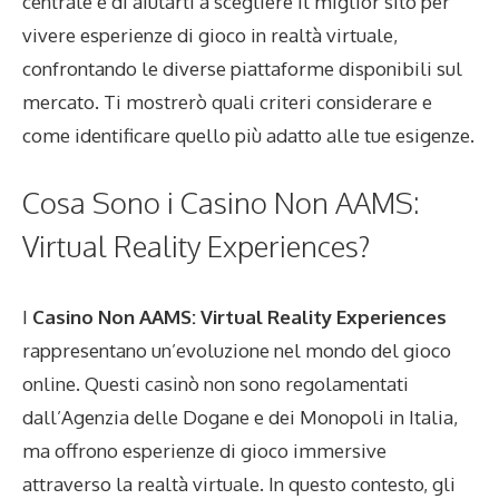
centrale è di aiutarti a scegliere il miglior sito per
vivere esperienze di gioco in realtà virtuale,
confrontando le diverse piattaforme disponibili sul
mercato. Ti mostrerò quali criteri considerare e
come identificare quello più adatto alle tue esigenze.
Cosa Sono i Casino Non AAMS:
Virtual Reality Experiences?
I
Casino Non AAMS: Virtual Reality Experiences
rappresentano un’evoluzione nel mondo del gioco
online. Questi casinò non sono regolamentati
dall’Agenzia delle Dogane e dei Monopoli in Italia,
ma offrono esperienze di gioco immersive
attraverso la realtà virtuale. In questo contesto, gli